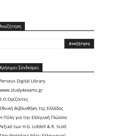
Αναζήτηση
Χρήσιμοι Σύνδεσμοι
Perseus Digital Library
www.study4exams.gr
Ε.Ο.Ορίζοντες
Εθνική Βιβλιοθήκη της Ελλάδος
Η Πύλη για την Ελληνική Γλώσσα
Λεξικό των H.G. Liddell & R. Scott
Σπουδαστήριο Νέου Ελληνισμού