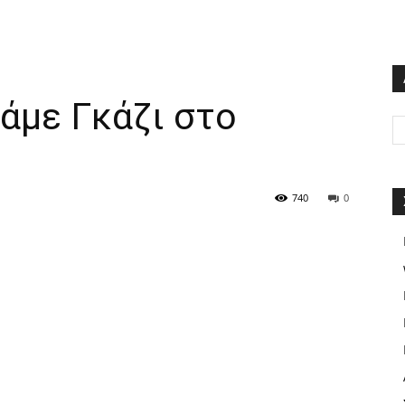
άμε Γκάζι στο
740
0