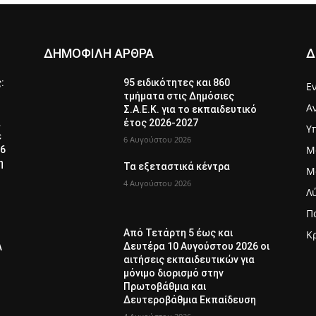
ΔΗΜΟΦΙΛΗ ΑΡΘΡΑ
Δ
ς:
95 ειδικότητες και 860
Ε
τμήματα στις Δημόσιες
Α
Σ.Α.Ε.Κ. για το εκπαιδευτικό
α
έτος 2026-2027
Υ
ε
6 Αυγούστου 2026
Μ
26
η
Τα εξεταστικά κέντρα
Μ
4 Αυγούστου 2026
Λ
Π
Από Τετάρτη 5 έως και
Κ
Δευτέρα 10 Αυγούστου 2026 οι
Λ
αιτήσεις εκπαιδευτικών για
μόνιμο διορισμό στην
Πρωτοβάθμια και
Δευτεροβάθμια Εκπαίδευση