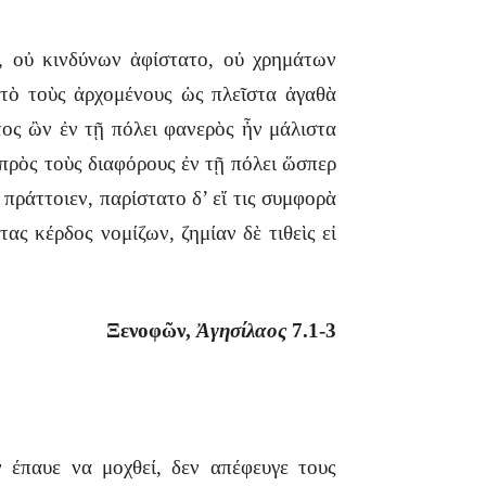
, οὐ κινδύνων ἀφίστατο, οὐ χρημάτων
 τὸ τοὺς ἀρχομένους ὡς πλεῖστα ἀγαθὰ
ατος ὢν ἐν τῇ πόλει φανερὸς ἦν μάλιστα
 πρὸς τοὺς διαφόρους ἐν τῇ πόλει ὥσπερ
 πράττοιεν, παρίστατο δ’ εἴ τις συμφορὰ
ας κέρδος νομίζων, ζημίαν δὲ τιθεὶς εἰ
Ξενοφῶν,
Ἀγησίλαος
7.1-3
ν έπαυε να μοχθεί, δεν απέφευγε τους