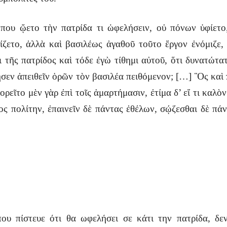
ὅπου ᾤετο τὴν πατρίδα τι ὠφελήσειν, οὐ πόνων ὑφίετο
ίζετο, ἀλλὰ καὶ βασιλέως ἀγαθοῦ τοῦτο ἔργον ἐνόμιζε,
ι τῆς πατρίδος καὶ τόδε ἐγὼ τίθημι αὐτοῦ, ὅτι δυνατώτ
ησεν ἀπειθεῖν ὁρῶν τὸν βασιλέα πειθόμενον; […] Ὃς καὶ
εῖτο μὲν γὰρ ἐπὶ τοῖς ἁμαρτήμασιν, ἐτίμα δ’ εἴ τι καλὸν
ς πολίτην, ἐπαινεῖν δὲ πάντας ἐθέλων, σῴζεσθαι δὲ πάντ
ου πίστευε ότι θα ωφελήσει σε κάτι την πατρίδα, δε