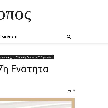
οπος
ΗΜΕΡΩΣΗ
σεις - Αρχαία Ελληνική Γλώσσα – Β’ Γυμνασίου
7η Ενότητα
0