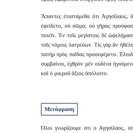
Ἅπαντες ἐπιστάμεθα ὅτι Ἀγησίλαος, 
ἐφείδετο, οὐ σῶμα, οὐ γῆρας προὐφασ
ποιεῖν. Ἐν τοῖς μεγίστοις δὲ ὠφελήμασ
τοῖς νόμοις λατρεύων. Τίς γὰρ ἂν ἠθέλ
πατὴρ πρὸς παῖδας προσεφέρετο. Ἐλοιδορ
συμβαίνοι, ἐχθρὸν μὲν οὐδὲνα ἡγούμενο
καὶ ὁ μικροῦ ἄξιος ἀπόλοιτο.
Μετάφραση
Όλοι γνωρίζουμε ότι ο Αγησίλαος, όπ