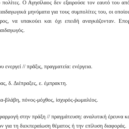
 πολίτες. Ο Αγησίλαος δεν εξαιρούσε τον εαυτό του απ
παιδαγωγικά μηνύματα για τους συμπολίτες του, οι οποίο
ερος, να υπακούει και όχι επειδή αναγκάζονταν. Επ
παιδαγωγός.
ενεργεί // πρᾶξις, πραγματεία: ενέργεια.
ας, δ. Διέπραξες, ε. έμπρακτη.
ία-βλάβη, πόνος-μόχθος, ἰσχυρός-ῥωμαλέος.
φαρμογή στην πράξη // πραγμάτευση: αναλυ
τική έρευνα κ
ιών
για τη διεκπεραίωση θέματος ή την επίλυση διαφοράς.