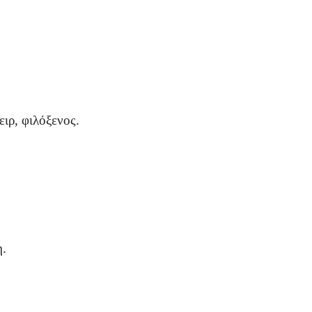
ιρ, φιλόξενος.
.