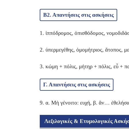
Β2. Απαντήσεις στις ασκήσεις
1. ἱππόδρομος, ὀπισθόδομος, νομοδιδάσ
2. ὑπερμεγέθης, ὁμομήτριος, ἄτοπος, 
3. κώμη + πόλις, μήτηρ + πόλις, εὖ + πα
Γ. Απαντήσεις στις ασκήσεις
9. α. Μὴ γένοιτο: ευχή, β. ἄν… ἐθελήσα
Λεξιλογικές & Ετυμολογικές Ασκήσ