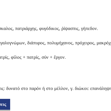
καλος, πατριάρχης, φυγόδικος, ῥίψασπις, γήπεδον.
μεγαλογνώμων, διάπυρος, πολυμήχανος, πρόχειρος,
μακρόχε
τρίς, φίλος + πατρίς, σύν + ἔργον.
ις: δυνατό στο παρόν ή στο μέλλον, γ. διώκοι:
επανάληψη
εις