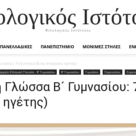
ολογικός Ιστότ
Φιλολογικός Ιστότοπος
ΠΑΝΕΛΛΑΔΙΚΕΣ
ΠΑΝΕΠΙΣΤΗΜΙΟ
ΜΟΝΙΜΕΣ ΣΤΗΛΕΣ
ΕΝ
νασίου: 7η Ενότητα (Ένας στοργικός ηγέτης)
Αρχαία Ελληνική Γλώσσα - Β’ Γυμνασίου
Β' Γυμνασίου
Γυμνάσιο
Σημειώσεις
Σημειώ
 Γλώσσα Β´ Γυμνασίου: 
 ηγέτης)