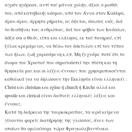
αγρόν ηγόρασε, αντί τού μάννα χολήν, άξιος ο μισθός
του, από καταβολής κόσμου, από τον Άννα στον Καïάφα,
άρον-άρον, άρρητα ρήματα, ας όψεται, άσωτος υιός, διά
το θεαθήναι τοις ανθρώποις, διά τον φόβον των Ιουδαίων,
δόξα σοι ο Θεός, είπα και ελάλησα, εκ τού πονηρού, επί
ξύλου κρεμάμενος, να θέσω τον δάκτυλον επί τον τύπον
των ήλων, ζωή χαρισάμενη κ.λπ. Μη ξεχνάμε ποτέ ότι το
όνομα του Χριστού που σηματοδοτεί την πίστη και τη
θρησκεία μας και οι λέξεις-έννοιες που χρησιμοποιούνται
καθολικά για να δηλώσουν την Εκκλησία είναι ελληνικές :
Christ και christian και église ή church ή Kirche αλλά και
apostle και clerical είναι διεθνείς ελληνικές λέξεις και
έννοιες.
Κατά τη διάρκεια της τουρκοκρατίας, τα ιερά κείμενα
γίνονται φορείς διατήρησης της γλώσσας, άνευ των
οποίων θα ομιλούσαμε τώρα Φραγκολεβαντίνικα.