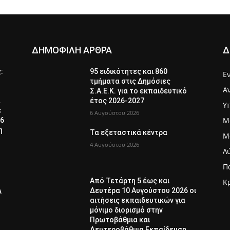
ΔΗΜΟΦΙΛΗ ΑΡΘΡΑ
Δ
ς:
95 ειδικότητες και 860
Ε
τμήματα στις Δημόσιες
Α
Σ.Α.Ε.Κ. για το εκπαιδευτικό
α
έτος 2026-2027
Υ
ε
6 Αυγούστου 2026
Μ
26
η
Τα εξεταστικά κέντρα
Μ
4 Αυγούστου 2026
Λ
Π
Από Τετάρτη 5 έως και
Κ
Δευτέρα 10 Αυγούστου 2026 οι
Λ
αιτήσεις εκπαιδευτικών για
μόνιμο διορισμό στην
Πρωτοβάθμια και
Δευτεροβάθμια Εκπαίδευση