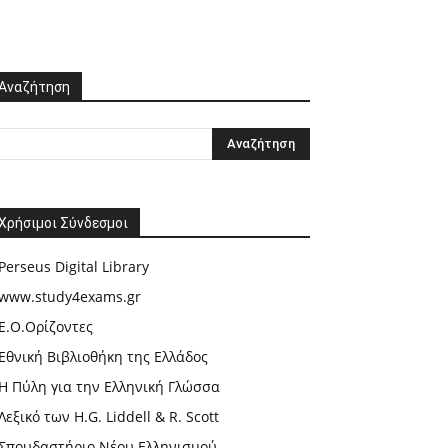
Αναζήτηση
Χρήσιμοι Σύνδεσμοι
Perseus Digital Library
www.study4exams.gr
Ε.Ο.Ορίζοντες
Εθνική Βιβλιοθήκη της Ελλάδος
Η Πύλη για την Ελληνική Γλώσσα
Λεξικό των H.G. Liddell & R. Scott
Σπουδαστήριο Νέου Ελληνισμού