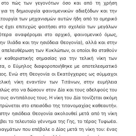
ι στο πώς των γεγονότων όσο και από τη χρήση
ια τη δημιουργία φαινομενικών αδιεξόδων και την
ιτουργία των μηχανισμών αυτών ήδη από το ομηρικό
ος έχει επιτυχώς φοιτήσει στο σχολείο των μεγάλων
ότερα αναφέρομαι στο αρχικό, φαινομενικό όμως,
ν Ιλιάδα και την ησιόδεια Θεογονία), αλλά και στην
ν απελευθέρωση των Κυκλώπων, οι οποίοι θα σταθούν
ν καθοριστικής σημασίας για την τελική νίκη των
τα, ο Εύμηλος διαφοροποιήθηκε με αποτελεσματικό
πος. Ενώ στη Θεογονία οι Εκατόγχειρες ως σύμμαχοι
λική νίκη εναντίον των Τιτάνων, στην ευμήλεια
πλώς στο να δώσουν στον Δία και τους αδελφούς του
τους αντιπάλους τους. Η νίκη του Δία τονίζεται ακόμη
τρώνεται στο επεισόδιο της τιτανομαχίας καθεαυτήν.
 στην ησιόδεια Θεογονία ακολουθεί μετά από τη νίκη
βει το τελευταίο γέννημα της Γης, το τέρας Τυφωέα.
αγμάτων που επέβαλε ο Δίας μετά τη νίκη του: ένας