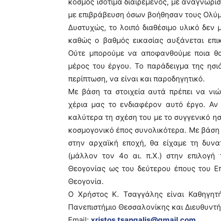
κόσμος ισότιμα διαιρεμένος, με αναγνώρι
με επιβράβευση όσων βοήθησαν τους Ολύμ
Δυστυχώς, το λοιπό διαθέσιμο υλικό δεν 
καθώς ο βαθμός εικασίας αυξάνεται επικ
Ούτε μπορούμε να αποφανθούμε ποια θα
μέρος του έργου. Το παράδειγμα της ησι
περίπτωση, να είναι και παροδηγητικό.
Με βάση τα στοιχεία αυτά πρέπει να νι
χέρια μας το ενδιαφέρον αυτό έργο. Α
καλύτερα τη σχέση του με το συγγενικό ησ
κοσμογονικό έπος συνολικότερα. Με βάση μ
στην αρχαϊκή εποχή, θα είχαμε τη δυν
(μάλλον τον 4ο αι. π.Χ.) στην επιλογή 
Θεογονίας ως του δεύτερου έπους του Ε
Θεογονία.
Ο Χρήστος Κ. Τσαγγάλης είναι Καθηγητή
Πανεπιστήμιο Θεσσαλονίκης και Διευθυντ
Email:
xristos.tsangalis@gmail.com