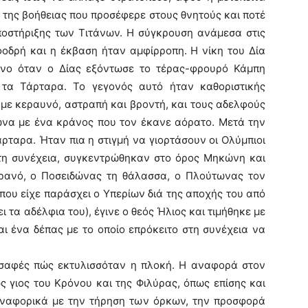
 της βοήθειας που προσέφερε στους θνητούς και ποτέ
υποστήριξης των Τιτάνων. Η σύγκρουση ανάμεσα στις
οδρή και η έκβαση ήταν αμφίρροπη. Η νίκη του Δία
όνο όταν ο Δίας εξόντωσε το τέρας-φρουρό Κάμπη
τα Τάρταρα. Το γεγονός αυτό ήταν καθοριστικής
 με κεραυνό, αστραπή και βροντή, και τους αδελφούς
ωνα με ένα κράνος που τον έκανε αόρατο. Μετά την
ρταρα. Ήταν πια η στιγμή να γιορτάσουν οι Ολύμπιοι
 Στη συνέχεια, συγκεντρώθηκαν στο όρος Μηκώνη και
υρανό, ο Ποσειδώνας τη θάλασσα, ο Πλούτωνας τον
που είχε παράσχει ο Υπερίων διά της αποχής του από
 τα αδέλφια του), έγινε ο θεός Ήλιος και τιμήθηκε με
ι ένα δέπας με το οποίο επρόκειτο στη συνέχεια να
ι σαφές πώς εκτυλισσόταν η πλοκή. Η αναφορά στον
 γιος του Κρόνου και της Φιλύρας, όπως επίσης και
αναφορικά με την τήρηση των όρκων, την προσφορά