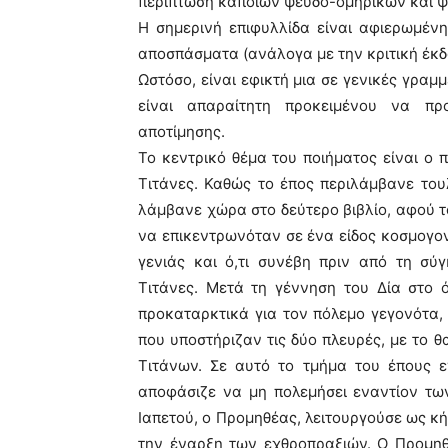
περίπτωση κάποιων ψευδο-ομηρικών και ψ
Η σημερινή επιφυλλίδα είναι αφιερωμένη
αποσπάσματα (ανάλογα με την κριτική έκδο
Ωστόσο, είναι εφικτή μια σε γενικές γραμ
είναι απαραίτητη προκειμένου να πρ
αποτίμησης.
Το κεντρικό θέμα του ποιήματος είναι ο
Τιτάνες. Καθώς το έπος περιλάμβανε του
λάμβανε χώρα στο δεύτερο βιβλίο, αφού 
να επικεντρωνόταν σε ένα είδος κοσμογον
γενιάς και ό,τι συνέβη πριν από τη σ
Τιτάνες. Μετά τη γέννηση του Δία στο 
προκαταρκτικά για τον πόλεμο γεγονότα
που υποστήριζαν τις δύο πλευρές, με το 
Τιτάνων. Σε αυτό το τμήμα του έπους 
αποφάσιζε να μη πολεμήσει εναντίον τω
Ιαπετού, ο Προμηθέας, λειτουργούσε ως κ
την έναρξη των εχθροπραξιών. Ο Προμηθ