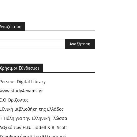
Αναζήτηση
Χρήσιμοι Σύνδεσμοι
Perseus Digital Library
www.study4exams.gr
Ε.Ο.Ορίζοντες
Εθνική Βιβλιοθήκη της Ελλάδος
Η Πύλη για την Ελληνική Γλώσσα
Λεξικό των H.G. Liddell & R. Scott
Σπουδαστήριο Νέου Ελληνισμού