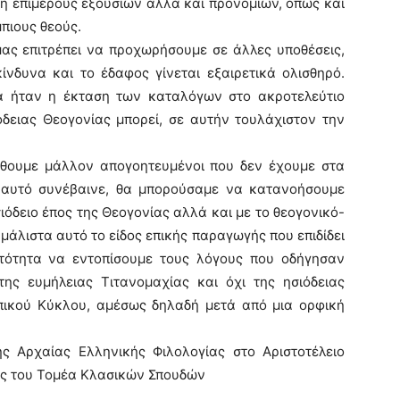
ση επιμέρους εξουσιών αλλά και προνομίων, όπως και
πιους θεούς.
μας επιτρέπει να προχωρήσουμε σε άλλες υποθέσεις,
ίνδυνα και το έδαφος γίνεται εξαιρετικά ολισθηρό.
 ήταν η έκταση των καταλόγων στο ακροτελεύτιο
όδειας Θεογονίας μπορεί, σε αυτήν τουλάχιστον την
ώθουμε μάλλον απογοητευμένοι που δεν έχουμε στα
ν αυτό συνέβαινε, θα μπορούσαμε να κατανοήσουμε
ιόδειο έπος της Θεογονίας αλλά και με το θεογονικό-
άλιστα αυτό το είδος επικής παραγωγής που επιδίδει
ατότητα να εντοπίσουμε τους λόγους που οδήγησαν
της ευμήλειας Τιτανομαχίας και όχι της ησιόδειας
πικού Κύκλου, αμέσως δηλαδή μετά από μια ορφική
ς Αρχαίας Ελληνικής Φιλολογίας στο Αριστοτέλειο
ής του Τομέα Κλασικών Σπουδών