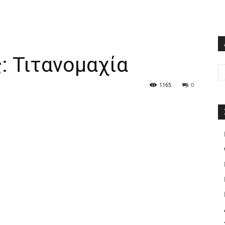
: Τιτανομαχία
1165
0