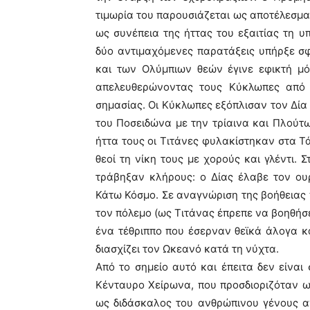
τιμωρία του παρουσιάζεται ως αποτέλεσμα
ως συνέπεια της ήττας του εξαιτίας τη 
δύο αντιμαχόμενες παρατάξεις υπήρξε σφ
και των Ολύμπιων θεών έγινε εφικτή μ
απελευθερώνοντας τους Κύκλωπες από 
σημασίας. Οι Κύκλωπες εξόπλισαν τον Δία
του Ποσειδώνα με την τρίαινα και Πλούτ
ήττα τους οι Τιτάνες φυλακίστηκαν στα Τά
θεοί τη νίκη τους με χορούς και γλέντι.
τράβηξαν κλήρους: ο Δίας έλαβε τον ο
Κάτω Κόσμο. Σε αναγνώριση της βοήθειας 
τον πόλεμο (ως Τιτάνας έπρεπε να βοηθήσει
ένα τέθριππο που έσερναν θεϊκά άλογα κα
διασχίζει τον Ωκεανό κατά τη νύχτα.
Από το σημείο αυτό και έπειτα δεν είνα
Κένταυρο Χείρωνα, που προσδιοριζόταν ως
ως διδάσκαλος του ανθρώπινου γένους 