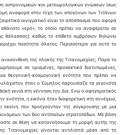
οση αστρονομικών και μετεωρολογικών γνώσεων ίσως
τομη αναφορά στην τύχη των απογόνων των Τιτάνων
Εξαιρετικά αινιγματικό είναι το απόσπασμα που αφορά
 αθάνατο νερό», το οποίο πρέπει να αναφέρεται σε
ης θάλασσας), καθώς το επίθετο αμβρόσιον δηλώνει
εριέχει ποσότητα άλατος. Περισσότερα για αυτό το
ν ανασύνθεση της πλοκής της Τιτανομαχίας; Παρά το
ωρήσουμε σε ορισμένες, προσεκτικά διατυπωμένες,
μια θεογονική-κοσμογονική ενότητα που πρέπει να
ουλάχιστον όταν ο Εύμηλος παρουσίαζε τα γεγονότα
εϊκή γενιά στη γέννηση του Δία. Ενώ ο αφηγηματικός
ην ενότητα, η εικόνα ήταν διαφορετική στη συνέχεια,
 εκείνη που προηγούνταν της σύγκρουσης με μια
δυνάμεων των δύο αντίπαλων στρατοπέδων. Με βάση
ίμαστε σε θέση να κατανοήσουμε τη μορφή αυτής της
της Τιτανομαχίας γίνονται αντιληπτά μέσα από τη