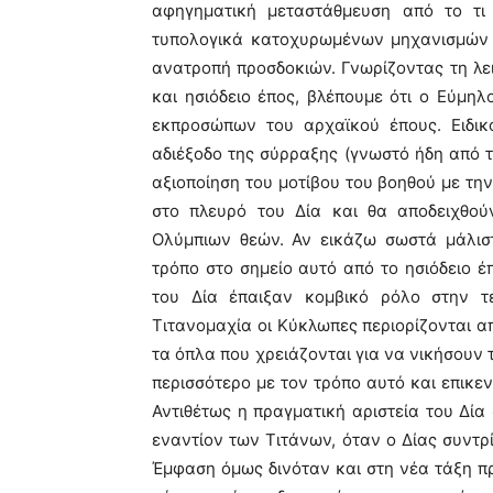
αφηγηματική μεταστάθμευση από το τ
τυπολογικά κατοχυρωμένων μηχανισμών γ
ανατροπή προσδοκιών. Γνωρίζοντας τη λε
και ησιόδειο έπος, βλέπουμε ότι ο Εύμηλ
εκπροσώπων του αρχαϊκού έπους. Ειδικ
αδιέξοδο της σύρραξης (γνωστό ήδη από τη
αξιοποίηση του μοτίβου του βοηθού με τη
στο πλευρό του Δία και θα αποδειχθού
Ολύμπιων θεών. Αν εικάζω σωστά μάλισ
τρόπο στο σημείο αυτό από το ησιόδειο έ
του Δία έπαιξαν κομβικό ρόλο στην τε
Τιτανομαχία οι Κύκλωπες περιορίζονται α
τα όπλα που χρειάζονται για να νικήσουν 
περισσότερο με τον τρόπο αυτό και επικεν
Αντιθέτως η πραγματική αριστεία του Δία
εναντίον των Τιτάνων, όταν ο Δίας συντρί
Έμφαση όμως δινόταν και στη νέα τάξη πρ