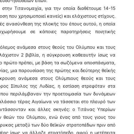
ευδο-ησιόδειων επών.
 στην Τιτανομαχία, για την οποία διαθέτουμε 14-15
ση που χρησιμοποιεί κανείς) και ελάχιστους στίχους.
μές ανασύνθεση της πλοκής του έπους αυτού, η οποία
οχωρήσουμε σε κάποιες παρατηρήσεις ποιητικής
 πόλεμος ανάμεσα στους θεούς του Ολύμπου και τους
λάχιστον 2 βιβλία, η σύγκρουση καθεαυτήν ίσως να
το πρώτο πρέπει, με βάση τα σωζόμενα αποσπάσματα,
ίας, μια παρουσίαση της πρώτης και δεύτερης θεϊκής
ύγκρουση ανάμεσα στους Ολύμπιους θεούς και τους
όρος Σίπυλος της Λυδίας, η εστίαση στρεφόταν στα
, που περιλάμβαναν την προετοιμασία των δυνάμεων
θαλάσσιο τέρας Αιγαίωνα να τάσσεται στο πλευρό των
εντάσσονταν και άλλες σκηνές: ο Τιτάνας Υπερίων
ν θεών του Ολύμπου, ενώ ένας από τους γιους του
ήρυκας μεταξύ των δύο θεϊκών στρατοπέδων πριν από
έας ίσως να άλλαζε στρατόπεδο, αφού η μετέπειτα