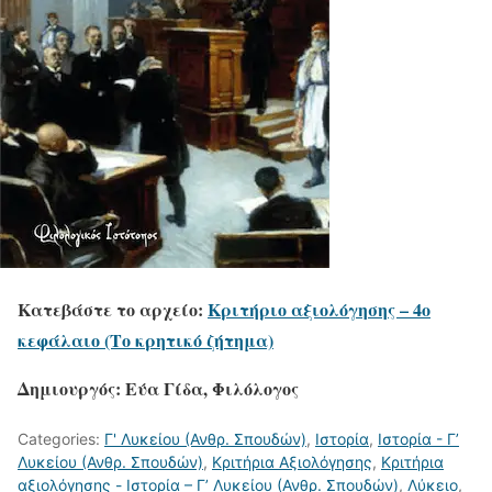
Κατεβάστε το αρχείο:
Κριτήριο αξιολόγησης – 4ο
κεφάλαιο (Το κρητικό ζήτημα)
Δημιουργός: Εύα Γίδα, Φιλόλογος
Categories:
Γ' Λυκείου (Ανθρ. Σπουδών)
,
Ιστορία
,
Ιστορία - Γ’
Λυκείου (Ανθρ. Σπουδών)
,
Κριτήρια Αξιολόγησης
,
Κριτήρια
αξιολόγησης - Ιστορία – Γ’ Λυκείου (Ανθρ. Σπουδών)
,
Λύκειο
,