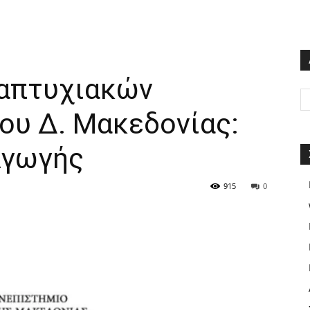
απτυχιακών
ου Δ. Μακεδονίας:
Αγωγής
915
0