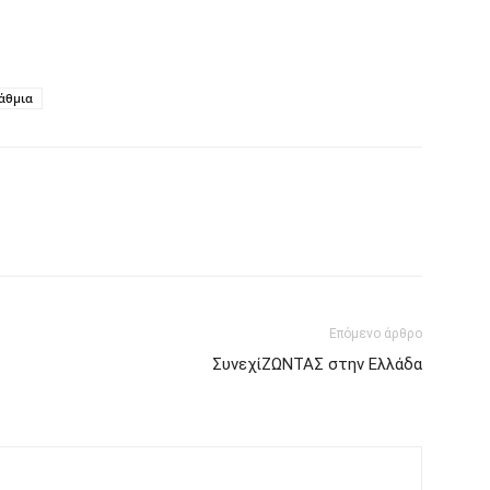
άθμια
Επόμενο άρθρο
ΣυνεχίΖΩΝΤΑΣ στην Ελλάδα