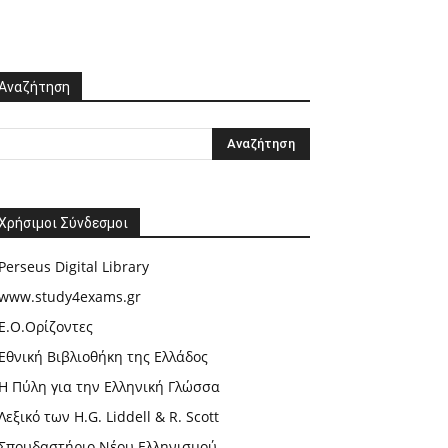
Αναζήτηση
Χρήσιμοι Σύνδεσμοι
Perseus Digital Library
www.study4exams.gr
Ε.Ο.Ορίζοντες
Εθνική Βιβλιοθήκη της Ελλάδος
Η Πύλη για την Ελληνική Γλώσσα
Λεξικό των H.G. Liddell & R. Scott
Σπουδαστήριο Νέου Ελληνισμού