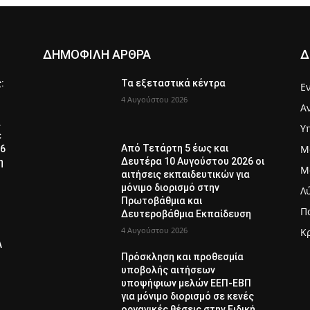
ΔΗΜΟΦΙΛΗ ΑΡΘΡΑ
Δ
ς:
Τα εξεταστικά κέντρα
Ε
4 Αυγούστου 2026
Α
α
Υ
ε
Μ
Από Τετάρτη 5 έως και
26
Δευτέρα 10 Αυγούστου 2026 οι
η
Μ
αιτήσεις εκπαιδευτικών για
μόνιμο διορισμό στην
Λ
Πρωτοβάθμια και
Π
Δευτεροβάθμια Εκπαίδευση
4 Αυγούστου 2026
Κ
Λ
Πρόσκληση και προθεσμία
υποβολής αιτήσεων
υποψήφιων μελών ΕΕΠ-ΕΒΠ
για μόνιμο διορισμό σε κενές
οργανικές θέσεις στην Ειδική