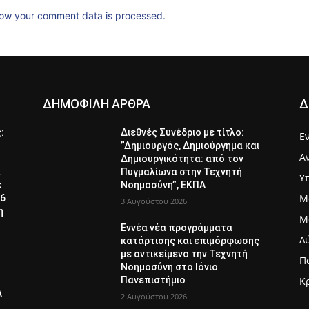
ow your comment data is processed.
ΔΗΜΟΦΙΛΗ ΑΡΘΡΑ
Δ
ς:
Διεθνές Συνέδριο με τίτλο:
Ε
”Δημιουργός, Δημιούργημα και
Α
Δημιουργικότητα: από τον
α
Πυγμαλίωνα στην Τεχνητή
Υ
ε
Νοημοσύνη”, ΕΚΠΑ
Μ
26
3 Αυγούστου 2026
η
Μ
Εννέα νέα προγράμματα
Λ
κατάρτισης και επιμόρφωσης
με αντικείμενο την Τεχνητή
Π
Νοημοσύνη στο Ιόνιο
Πανεπιστήμιο
Κ
Λ
2 Αυγούστου 2026