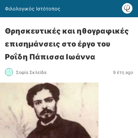
Φιλολογικός Ιστότοπος
Θρησκευτικές και ηθογραφικές
επισημάνσεις στο έργο του
Ροΐδη Πάπισσα Ιωάννα
Σοφία Σκλείδα
9 έτη ago