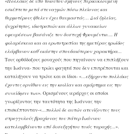
«
Πολλάκις δέ υπό τοιούτου σμήνους περικυκλουμένη
εσκέπτετο μετά στεναγμών πόσω πλείονας και
θερμοτέρους ήθελεν έχει θαυμαστάς
…
Διά ζηλείας,
ψυχρότητος, ιδιοτροπιών και άλλων γυναικείων
εφευρέσεων βασάνιζε τον δυστυχή Φρουμέντιο…. Η
φιλαρέσκεια και αι ερωτοτροπίαι της ημετέρας ηρωίδος
ελάμβανον καθ΄εκάστην σπουδαιότερον χαρακτήρα…
Τους ορθόδοξους μοναχούς που πηγαίνουν να επιπλήξουν
την Ιωάννα- που τρώει φαγητά που δεν επιτρέπονται και
καταλήγουν να τρώνε και οι ίδιοι- «
…εξήρχοντο πολλάκις
έχοντες ορνίθιον εις την κοιλίαν και αμάρτημα εις την
συνείδησιν των».
Ορισμένους ιεράρχες οι οποίοι
γνωρίζοντας την ταυτότητα της Ιωάννας την
επισκέπτονταν-«
…πολλοί δε αυτών ατενίζοντες τους
στρογγυλούς βραχίονας του πάτερ Ιωάννου
κατελαμβάνοντο υπό δυσεξηγήτου τινός ταραχής…
».