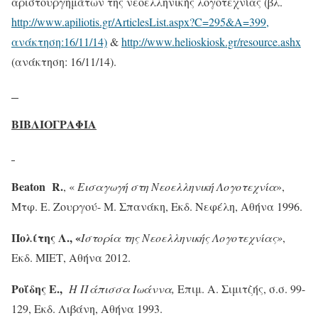
αριστουργημάτων της νεοελληνικής λογοτεχνίας (βλ.
http://www.apiliotis.gr/ArticlesList.aspx?C=295&A=399,
ανάκτηση:16/11/14)
&
http://www.helioskiosk.gr/resource.ashx
(ανάκτηση: 16/11/14).
ΒΙΒΛΙΟΓΡΑΦΙΑ
Beaton
R
.
, «
Εισαγωγή στη Νεοελληνική Λογοτεχνία
»,
Μτφ. Ε. Ζουργού- Μ. Σπανάκη, Εκδ. Νεφέλη, Αθήνα 1996.
Πολίτης Λ., «
Ιστορία της Νεοελληνικής Λογοτεχνίας»
,
Εκδ. ΜΙΕΤ, Αθήνα 2012.
Ροΐδης Ε.,
Η Πάπισσα Ιωάννα,
Επιμ. Α. Σιμιτζής, σ.σ. 99-
129, Εκδ. Λιβάνη, Αθήνα 1993.