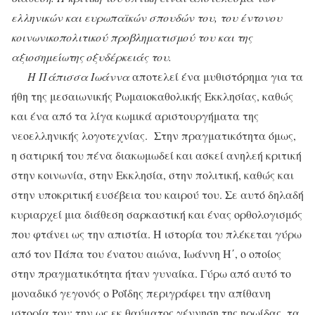
ελληνικών και ευρωπαϊκών σπουδών του, του έντονου
κοινωνικοπολιτικού προβληματισμού του και της
αξιοσημείωτης οξυδέρκειάς του.
H Πάπισσα Iωάννα
αποτελεί ένα μυθιστόρημα για τα
ήθη της μεσαιωνικής Ρωμαιοκαθολικής Εκκλησίας, καθώς
και ένα από τα λίγα κωμικά αριστουργήματα της
νεοελληνικής λογοτεχνίας. Στην πραγματικότητα όμως,
η σατιρική του πένα διακωμωδεί και ασκεί ανηλεή κριτική
στην κοινωνία, στην Εκκλησία, στην πολιτική, καθώς και
στην υποκριτική ευσέβεια του καιρού του. Σε αυτό δηλαδή
κυριαρχεί μια διάθεση σαρκαστική και ένας ορθολογισμός
που φτάνει ως την απιστία. Η ιστορία του πλέκεται γύρω
από τον Πάπα του ένατου αιώνα, Ιωάννη Η΄, ο οποίος
στην πραγματικότητα ήταν γυναίκα. Γύρω από αυτό το
μοναδικό γεγονός ο Ροΐδης περιγράφει την απίθανη
ιστορία του: την ως εκ θαύματος γέννηση της ηρωίδας, τα