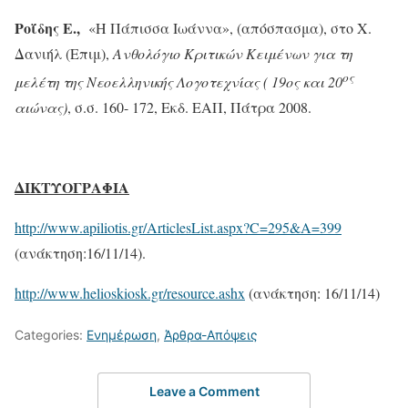
Ροΐδης
Ε.,
«Η Πάπισσα Ιωάννα», (απόσπασμα), στο Χ.
Δανιήλ (Επιμ),
Ανθολόγιο Κριτικών Κειμένων για τη
ος
μελέτη της Νεοελληνικής Λογοτεχνίας ( 19ος και 20
αιώνας)
, σ.σ. 160- 172, Εκδ. ΕΑΠ, Πάτρα 2008.
ΔΙΚΤΥΟΓΡΑΦΙΑ
http://www.apiliotis.gr/ArticlesList.aspx?C=295&A=399
(ανάκτηση:16/11/14).
http://www.helioskiosk.gr/resource.ashx
(ανάκτηση: 16/11/14)
Categories:
Ενημέρωση
,
Άρθρα-Απόψεις
Leave a Comment