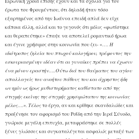
Ειρωνική χροιά επίσης έχουν και τα σχόλια για τον
έρωτα του Φρουμέντιου, ότι δηλαδή ήταν τόσο
εξαρτημένος από την Ιωάννα επειδή απλά δεν είχε
κάποια άλλη, αλλά και το γεγονός ότι μόλις «φωτίστηκε
και θεραπεύτηκε» έπαψε να αποτελεί ρομαντικό ήρωα
και έγινε χρήσιμος στην κοινωνία που ζει- «….
Η
ιδιότροπος ζηλεία του πτωχού καλογήρου, τρέφοντος την
εσκουριασμένην ιδέαν ότι αι γυναίκες πρέπει να έχωσιν
ένα μόνον εραστήν…..Ούτω διά του θαύματος του αγίου
απαλλαγείς του ανοήτου πάθους του και άχρηστος ήδη
ων ημίν ως ήρως μυθιστορήματος καθίστατο από της
στιγμής εκείνης της στιγμής χρησιμώτατον της κοινωνίας
μέλος….». Τέλος
το έργο, αν και κρίθηκε σκανδαλώδες και
προξένησε τον αφορισμό του Ροΐδη από την Ιερά Σύνοδο,
γνώρισε μεγάλη επιτυχία, μεταφράστηκε σε πολλές
ξένες γλώσσες και συγκαταλέγεται ασφαλώς μεταξύ των