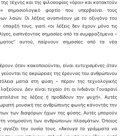
, της τέχνης και της φιλοσοφίας «όροι» και κατακτούν
ο» σημασιολογικό φορτίο που υπερβαίνει τους
ρων λαών. Οι λέξεις αναπνέουν με το οξυγόνο του
 ύπαρξή τους, γιατί «οι λέξεις δεν έχουν μόνο τις
 λίγες, εισπνέοντας σημασίες από τα συμφραζόμενα –
ίματος” αυτού, παίρνουν σημασίες από τα νέα
ουν όταν κακοποιούνται, είναι ευτυχισμένες όταν
 γεύονται τις ακρώρειες της έρευνας του ανθρώπινου
τόλεια ματιά στη φύση – πέραν της τεχνολογικής
 λαξεύουν. Δεν είναι τυχαίο ότι οι Ινδιάνοι Γουαρανί
αταλάνε τις λέξεις ή προδίδουν την ψυχή
». Αυτές
χωριστή μουσική της ανθρώπινης φωνής κάνοντάς την
ήτων των διαφόρων ήχων της φύσης. Αυτές μπορούν
 στη νοημοσύνη των ανθρώπινων πλασμάτων. Όποιος
 αγγίζει την ουσία τους. «
Άκουγα τα γράμματα να