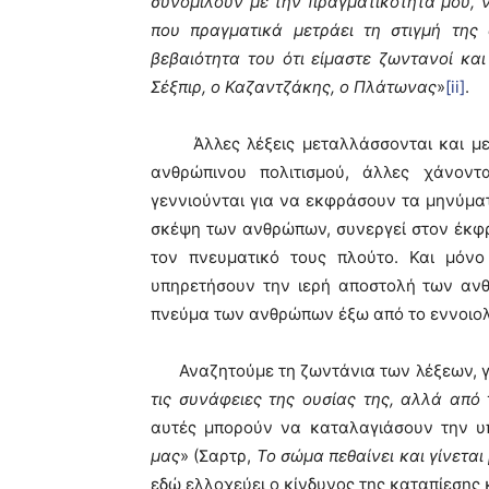
συνομιλούν με την πραγματικότητά μου, 
που πραγματικά μετράει τη στιγμή της
βεβαιότητα του ότι είμαστε ζωντανοί κα
Σέξπιρ, ο Καζαντζάκης, ο Πλάτωνας
»
[ii]
.
Άλλες λέξεις μεταλλάσσονται και μετα
ανθρώπινου πολιτισμού, άλλες χάνοντ
γεννιούνται για να εκφράσουν τα μηνύμα
σκέψη των ανθρώπων, συνεργεί στον έκφ
τον πνευματικό τους πλούτο. Και μόν
υπηρετήσουν την ιερή αποστολή των ανθ
πνεύμα των ανθρώπων έξω από το εννοιολ
Αναζητούμε τη ζωντάνια των λέξεων, γι
τις συνάφειες της ουσίας της, αλλά από
αυτές μπορούν να καταλαγιάσουν την υπ
μας
» (Σαρτρ,
Το σώμα πεθαίνει και γίνεται 
εδώ ελλοχεύει ο κίνδυνος της καταπίεσης 