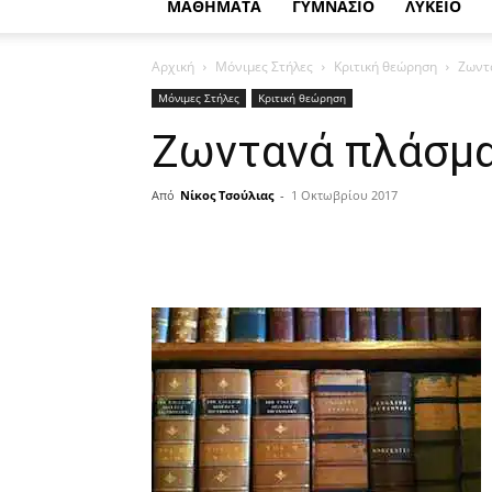
ΜΑΘΗΜΑΤΑ
ΓΥΜΝΑΣΙΟ
ΛΥΚΕΙΟ
Αρχική
Μόνιμες Στήλες
Κριτική θεώρηση
Ζωντα
Μόνιμες Στήλες
Κριτική θεώρηση
Ζωντανά πλάσματ
Από
Νίκος Τσούλιας
-
1 Οκτωβρίου 2017