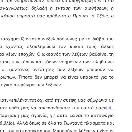
να την νοηματώνουν, τελικά να υπογραμμίζουν αυτό
 αναγνώσεως, δηλαδή η ένταση των αισθήσεων, η
ι κάπου μπροστά μας κρύβεται ο Προυστ, ο Τζόις, ο
σχηματίζονται συνεξελισσόμενες με το διάβα του
αι έχοντας ολοκληρώσει τον κύκλο τους, άλλες
τα νέων εποχών. Ο ωκεανός των λέξεων βαθαίνει τη
ραση των τόσων και τόσων νοημάτων των, πληθαίνει
ο οι ζωντανές οντότητες των λέξεων μπορούν να
ρώπων. Τίποτα δεν μπορεί να είναι υπαρκτό για το
ογικό στερέωμα των λέξεων.
ατί «
επιλέγονται όχι από την σκέψη μας σύμφωνα με
 τον πόθο μας να απεικονίσουμε τον εαυτό μας
»
[iii]
,
αρξιακή μας αγωνία, γι’ αυτό «
είναι το καταφύγιό
βιβλίο
). Αλλά όπως σε όλα τα ζωντανά πλάσματα και
και του καταναγκασμού. Μπορούν οι λέξεις να γίνουν