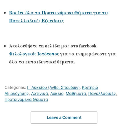
Βρείτε όλα τα Προτεινόμενα Θέματα για τις
Πανελλαδικές Εξετάσεις
Ακολουθήστε τη σελίδα μας στο
facebook
Φιλολογικός Ιστότοπος
για να ενημερώνεστε για
όλα τα εκπαιδευτικά θέματα.
Categories:
Γ' Λυκείου (Ανθρ. Σπουδών)
,
Κριτήρια
Αξιολόγησης
,
Λατινικά
,
Λύκειο
,
Μαθήματα
,
Πανελλαδικές
,
Προτεινόμενα Θέματα
Leave a Comment