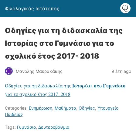
Φιλολογικός Ιστότοπος
Οδηγίες για τη διδασκαλία της
Ιστορίας στο Γυμνάσιο για το
σχολικό έτος 2017- 2018
Μανόλης Μαυρακάκης
9 έτη ago
Ιστορίας στο Γυμνάσιο
Οδηγίες για τη διδασκαλία της
για το
σχολικό έτος
2017- 2018
Categories:
Ενημέρωση
,
Μαθήματα
,
Οδηγίες
,
Υπουργείο
Παιδείας
Tags:
Γυμνάσιο
,
Δευτεροβάθμια