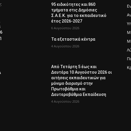
ς:
95 ειδικότητες και 860
Ε
τμήματα στις Δημόσιες
Α
Σ.Α.Ε.Κ. για το εκπαιδευτικό
α
έτος 2026-2027
Υ
ε
6 Αυγούστου 2026
Μ
26
η
Τα εξεταστικά κέντρα
Μ
4 Αυγούστου 2026
Λ
Π
Από Τετάρτη 5 έως και
Κ
Δευτέρα 10 Αυγούστου 2026 οι
Λ
αιτήσεις εκπαιδευτικών για
μόνιμο διορισμό στην
Πρωτοβάθμια και
Δευτεροβάθμια Εκπαίδευση
4 Αυγούστου 2026