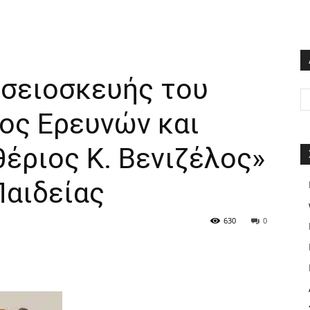
σειοσκευής του
ος Ερευνών και
έριος Κ. Βενιζέλος»
Παιδείας
630
0