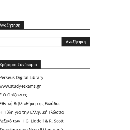
Αναζήτηση
Χρήσιμοι Σύνδεσμοι
Perseus Digital Library
www.study4exams.gr
Ε.Ο.Ορίζοντες
Εθνική Βιβλιοθήκη της Ελλάδος
Η Πύλη για την Ελληνική Γλώσσα
Λεξικό των H.G. Liddell & R. Scott
Σπουδαστήριο Νέου Ελληνισμού