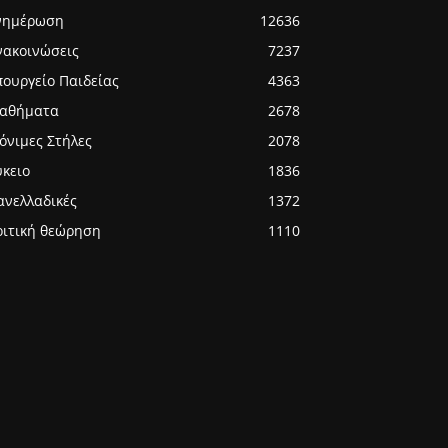
νημέρωση
12636
νακοινώσεις
7237
πουργείο Παιδείας
4363
αθήματα
2678
όνιμες Στήλες
2078
ύκειο
1836
ανελλαδικές
1372
ριτική θεώρηση
1110