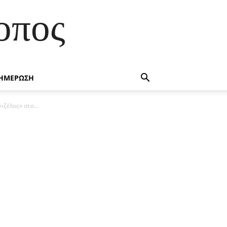
οπος
ΗΜΕΡΩΣΗ
ζέλος» στο...