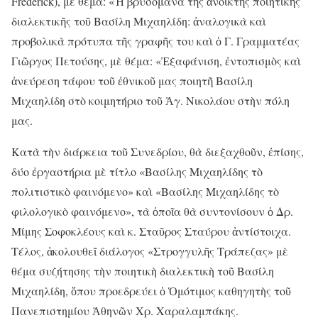
Frederick), μὲ θέμα: «Ἡ βρυσομάνα τῆς ἀνοικτῆς ποιητικῆς
διαλεκτικῆς τοῦ Βασίλη Μιχαηλίδη: ἀναλογικὰ καὶ
προβολικὰ πρότυπα τῆς γραφῆς του καὶ ὁ Γ. Γραμματέας
Γιῶργος Πετούσης, μὲ θέμα: «Ἐξαφάνιση, ἐντοπισμὸς καὶ
ἀνεύρεση τάφου τοῦ ἐθνικοῦ μας ποιητῆ Βασίλη
Μιχαηλίδη στὸ κοιμητήριο τοῦ Ἁγ. Νικολάου στὴν πόλη
μας.
Κατὰ τὴν διάρκεια τοῦ Συνεδρίου, θὰ διεξαχθοῦν, ἐπίσης,
δύο ἐργαστήρια μὲ τίτλο «Βασίλης Μιχαηλίδης τὸ
πολιτιστικὸ φαινόμενο» καὶ «Βασίλης Μιχαηλίδης τὸ
φιλολογικὸ φαινόμενο», τὰ ὁποῖα θὰ συντονίσουν ὁ Δρ.
Μίμης Σοφοκλέους καὶ κ. Σταῦρος Σταύρου ἀντίστοιχα.
Τέλος, ἀκολουθεῖ διάλογος «Στρογγυλῆς Τράπεζας» μὲ
θέμα συζήτησης τὴν ποιητικὴ διαλεκτικὴ τοῦ Βασίλη
Μιχαηλίδη, ὅπου προεδρεύει ὁ Ὁμότιμος καθηγητὴς τοῦ
Πανεπιστημίου Ἀθηνῶν Χρ. Χαραλαμπάκης.