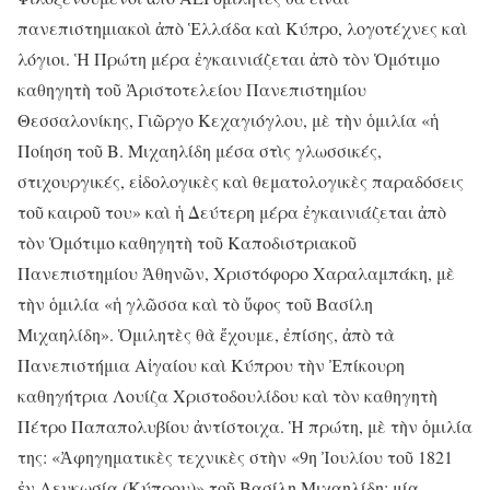
πανεπιστημιακοὶ ἀπὸ Ἑλλάδα καὶ Κύπρο, λογοτέχνες καὶ
λόγιοι. Ἡ Πρώτη μέρα ἐγκαινιάζεται ἀπὸ τὸν Ὁμότιμο
καθηγητὴ τοῦ Ἀριστοτελείου Πανεπιστημίου
Θεσσαλονίκης, Γιῶργο Κεχαγιόγλου, μὲ τὴν ὁμιλία «ἡ
Ποίηση τοῦ Β. Μιχαηλίδη μέσα στὶς γλωσσικές,
στιχουργικές, εἰδολογικὲς καὶ θεματολογικὲς παραδόσεις
τοῦ καιροῦ του» καὶ ἡ Δεύτερη μέρα ἐγκαινιάζεται ἀπὸ
τὸν Ὁμότιμο καθηγητὴ τοῦ Καποδιστριακοῦ
Πανεπιστημίου Ἀθηνῶν, Χριστόφορο Χαραλαμπάκη, μὲ
τὴν ὁμιλία «ἡ γλῶσσα καὶ τὸ ὕφος τοῦ Βασίλη
Μιχαηλίδη». Ὁμιλητὲς θὰ ἔχουμε, ἐπίσης, ἀπὸ τὰ
Πανεπιστήμια Αἰγαίου καὶ Κύπρου τὴν Ἐπίκουρη
καθηγήτρια Λουίζα Χριστοδουλίδου καὶ τὸν καθηγητὴ
Πέτρο Παπαπολυβίου ἀντίστοιχα. Ἡ πρώτη, μὲ τὴν ὁμιλία
της: «Ἀφηγηματικὲς τεχνικὲς στὴν «9η Ἰουλίου τοῦ 1821
ἐν Λευκωσία (Κύπρου)» τοῦ Βασίλη Μιχαηλίδη: μία