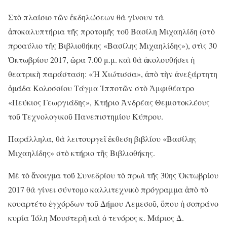
Στὸ πλαίσιο τῶν ἐκδηλώσεων θὰ γίνουν τὰ
ἀποκαλυπτήρια τῆς προτομῆς τοῦ Βασίλη Μιχαηλίδη (στὸ
προαύλιο τῆς Βιβλιοθήκης «Βασίλης Μιχαηλίδης»), στὶς 30
Ὀκτωβρίου 2017, ὥρα 7.00 μ.μ. καὶ θὰ ἀκολουθήσει ἡ
θεατρικὴ παράσταση: «Ἡ Χιώτισσα», ἀπὸ τὴν ἀνεξάρτητη
ὁμάδα Κολοσσίου Τάγμα Ἱπποτῶν στὸ Ἀμφιθέατρο
«Πεύκιος Γεωργιάδης», Κτήριο Ἀνδρέας Θεμιστοκλέους
τοῦ Τεχνολογικοῦ Πανεπιστημίου Κύπρου.
Παράλληλα, θὰ λειτουργεῖ ἔκθεση βιβλίου «Βασίλης
Μιχαηλίδης» στὸ κτήριο τῆς Βιβλιοθήκης.
Μὲ τὸ ἄνοιγμα τοῦ Συνεδρίου τὸ πρωὶ τῆς 30ης Ὀκτωβρίου
2017 θὰ γίνει σύντομο καλλιτεχνικὸ πρόγραμμα ἀπὸ τὸ
κουαρτέτο ἐγχόρδων τοῦ Δήμου Λεμεσοῦ, ὅπου ἡ σοπράνο
κυρία Ἱόλη Μουστερῆ καὶ ὁ τενόρος κ. Μάριος Δ.