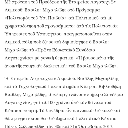
Μὲ πρόταση τοῦ Προέδρου τῆς Ἑταιρείας Λογοτεχνῶν
Λεμεσοῦ: Βασίλης Μιχαηλίδης στὸ Πρόγραμμα
«Πολιτισμὸς τοῦ Ὑπ. Παιδείας καὶ Πολιτισμοῦ καὶ μὲ
χρηματοδότηση τοῦ προγράμματος ἀπὸ τὶς Πολιτιστικὲς
Ὑπηρεσίες τοῦ Ὑπουργείου, πραγματοποιεῖται στὴν
Λεμεσό, πόλη ποὺ ἔζησε καὶ δημιούργησε ὁ Βασίλης
Μιχαηλίδης τὸ «Πρῶτο Εὐρωπαϊκὸ Συνέδριο
Λογοτεχνίας» μὲ γενικὴ θεματικὴ: «Ἡ βρυσομάνα τῆς
ἀνοικτῆς ποιητικῆς διαλεκτικῆς τοῦ Βασίλη Μιχαηλίδη».
Ἡ Ἑταιρεία Λογοτεχνῶν Λεμεσοῦ: Βασίλης Μιχαηλίδης
καὶ τὸ Τεχνολογικοῦ Πανεπιστημίου Κύπρου: Βιβλιοθήκη
Βασίλης Μιχαηλίδης, συνδιοργανώνουν διήμερο Συνέδριο
Λογοτεχνίας, γιὰ τὰ 100 χρόνια ἀπὸ τὸν θάνατο τοῦ
Κύπριου ποιητῆ. Τὸ Συνέδριο εἶναι ἀνοικτὸ στὸ κοινὸ καὶ
θὰ πραγματοποιηθεῖ στὸ Δημοτικὸ Πολιτιστικὸ Κέντρο
Πάνος Σολωμονίδης τὴν 30η καὶ 31η Ὀκτωβρίου, 2017.