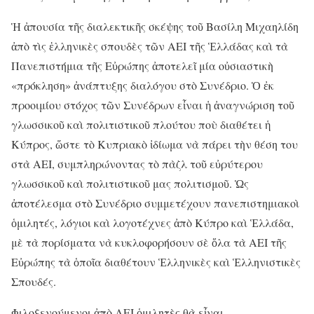
Ἡ ἀπουσία τῆς διαλεκτικῆς σκέψης τοῦ Βασίλη Μιχαηλίδη
ἀπὸ τὶς ἑλληνικὲς σπουδὲς τῶν ΑΕΙ τῆς Ἑλλάδας καὶ τὰ
Πανεπιστήμια τῆς Εὐρώπης ἀποτελεῖ μία οὐσιαστικὴ
«πρόκληση» ἀνάπτυξης διαλόγου στὸ Συνέδριο. Ὁ ἐκ
προοιμίου στόχος τῶν Συνέδρων εἶναι ἡ ἀναγνώριση τοῦ
γλωσσικοῦ καὶ πολιτιστικοῦ πλούτου ποὺ διαθέτει ἡ
Κύπρος, ὥστε τὸ Κυπριακὸ ἰδίωμα νὰ πάρει τὴν θέση του
στὰ ΑΕΙ, συμπληρώνοντας τὸ πὰζλ τοῦ εὐρύτερου
γλωσσικοῦ καὶ πολιτιστικοῦ μας πολιτισμοῦ. Ὡς
ἀποτέλεσμα στὸ Συνέδριο συμμετέχουν πανεπιστημιακοὶ
ὁμιλητές, λόγιοι καὶ λογοτέχνες ἀπὸ Κύπρο καὶ Ἑλλάδα,
μὲ τὰ πορίσματα νὰ κυκλοφορήσουν σὲ ὅλα τὰ ΑΕΙ τῆς
Εὐρώπης τὰ ὁποῖα διαθέτουν Ἑλληνικὲς καὶ Ἑλληνιστικὲς
Σπουδές.
Φιλοξενούμενοι ἀπὸ ΑΕΙ ὁμιλητὲς θὰ εἶναι