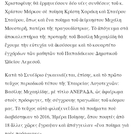
Χριστοφίνης θὰ ἑρμηνεύσουν δύο νέες συνθέσεις τοῦ κ.
Χρίστου Μάρκου σὲ ποίηση Κρίστη Χαράκη καὶ Σταύρου
Σταύρου, ὅπως καὶ ἕνα ποίημα τοῦ ἀείμνηστου Μιχάλη
Μουστερῆ, πατέρα τῆς τραγουδίστριας. Τὸ ἀπόγευμα στὰ
ἀποκαλυπτήρια τῆς προτομῆς τοῦ Βασίλη Μιχαηλίδη θὰ
ἔχουμε τὴν εὐτυχία νὰ ἀκούσουμε καὶ τὸ κουαρτέτο
ἐγχόρδων τῶν μαθητῶν τοῦ Παπαδάκειου Δημοτικοῦ
Ὠδείου Λεμεσοῦ.
Κατὰ τὸ Συνέδριο ἐγκαινιάζεται, ἐπίσης, καὶ τὸ πρῶτο
τεῦχος περιοδικοῦ τύπου τῆς Ἑταιρείας Λογοτεχνῶν:
Βασίλης Μιχαηλίδης, μὲ τίτλο ΑΝΕΡΑΔΑ, ὡς ἀφιέρωμα
στοὺς πρόσφυγες, τῆς σύγχρονης τραγωδίας τοῦ κόσμου
μας. Τὸ τεῦχος αὐτὸ φιλοξενεῖ ὅλα τὰ ποιήματα ποὺ
διαβάστηκαν τὸ 2016, Ἡμέρα Ποίησης, ὅπου ποιητὲς ἀπὸ
18 ἄλλες χῶρες ἔγραψαν καὶ ἀπάγγειλαν «ἕνα ποίημα γιὰ
τοὺς πρόσφυγες».