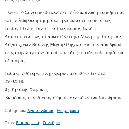
Τέλος, τὸ Συνέδριο θὰ κλείσει μὲ ἀνακοίνωση πορισμάτων
καὶ μὲ ἐκδήλωση τιμῆς στὸ πρόσωπο δύο κυριῶν, τῆς
κυρίας Πίτσας Γαλάζη καὶ τῆς κυρίας Σκεύης
Λακαταμίτου, ὡς τὰ πρῶτα Ἐπίτιμα Μέλη τῆς Ἑταιρείας
Λογοτεχνῶν Βασίλης Μιχαηλίδης, καὶ γιὰ τὴν προσφορά
τους στὴν λογοτεχνία καὶ γενικότερα στὸν πολιτισμὸ τοῦ
τόπου μας.
Γιὰ περισσότερες πληροφορίες ἀπευθύνεστε στὸ
25002518.
Δρ Κρίστης Χαράκης
Ἐκ μέρους τῶν συνεργαζόμενων φορέων τοῦ Συνεδρίου.
Categories:
Ανακοινώσεις
,
Ενημέρωση
Tags:
Επιμόρφωση
,
Συνέδρια