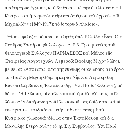
πρώτη προσέγγιση», κι ὁ δεύτερος μὲ τὴν ὁμιλία του: «Ἡ
Κύπρος καὶ ἡ Λεμεσὸς στὴν ὁποία ἔζησε καὶ ἔγραψε ὁ Β.
Μιχαηλίδης (1849-1917): τὸ ἱστορικὸ πλαίσιο».
Ἐπίσης, φιλοξενούμενοι ὁμιλητὲς ἀπὸ Ἑλλάδα εἶναι: Ὁ κ.
Σταῦρος Σταύρου (Φιλόλογος, τ. Εἰδ. Γραμματέας τοῦ
Φιλολογικοῦ Συλλόγου ΠΑΡΝΑΣΣΟΣ καὶ Μέλος τῆς
Ἑταιρείας Λογοτεχνῶν Λεμεσοῦ: Βασίλης Μιχαηλίδης),
μὲ θέμα: «Ἀποτυπώματα τῆς ἐθνικῆς συνείδησης στὸ ἔργο
τοῦ Βασίλη Μιχαηλίδη», ἡ κυρία Αἰμιλία Λυμπεράκη–
Besson (Σύμβουλος Ἐκπαίδευσης, Ὑπ. Παιδ. Ἑλλάδος), μὲ
θέμα: «Ἡ Γλῶσσα, οἱ διάλεκτοι καὶ ἡ σύζευξή τους- «Τὸ
δέον στὴν διεύρυνση τοῦ Γλωσσικοῦ μας ὁρίζοντα καὶ οἱ
εὐεργετικὲς ἐπιδράσεις στὴν σύναψή τους μὲ τὸ
Κυπριακὸ γλωσσικὸ ἰδίωμα στὴν Ἐκπαίδευση καὶ ὁ κ.
Μανώλης Στεργιούλης (δ. φ. Σχ. Σύμβουλος, Ὑπ. Παιδ.