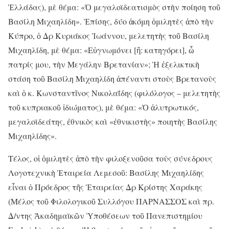
Ἑλλάδας), μὲ θέμα: «Ὁ μεγαλοϊδεατισμὸς στὴν ποίηση τοῦ
Βασίλη Μιχαηλίδη». Ἐπίσης, δύο ἀκόμη ὁμιλητὲς ἀπὸ τὴν
Κύπρο, ὁ Δρ Κυριάκος Ἰωάννου, μελετητὴς τοῦ Βασίλη
Μιχαηλίδη, μὲ θέμα: «Εὐγνωμόνει [ἢ: κατηγόρει], ὦ
πατρίς μου, τὴν Μεγάλην Βρετανίαν»; Ἡ ἐξελικτικὴ
στάση τοῦ Βασίλη Μιχαηλίδη ἀπέναντι στοὺς Βρετανοὺς
καὶ ὁ κ. Κωνσταντῖνος Νικολαΐδης (φιλόλογος – μελετητὴς
τοῦ κυπριακοῦ ἰδιώματος), μὲ θέμα: «Ὁ ἀλυτρωτικός,
μεγαλοϊδεάτης, ἐθνικὸς καὶ «ἐθνικιστὴς» ποιητὴς Βασίλης
Μιχαηλίδης».
Τέλος, οἱ ὁμιλητὲς ἀπὸ τὴν φιλοξενοῦσα τοὺς σύνεδρους
Λογοτεχνικὴ Ἑταιρεία Λεμεσοῦ: Βασίλης Μιχαηλίδης
εἶναι ὁ Πρόεδρος τῆς Ἑταιρείας Δρ Κρίστης Χαράκης
(Μέλος τοῦ Φιλολογικοῦ Συλλόγου ΠΑΡΝΑΣΣΟΣ καὶ πρ.
Δ/ντης Ἀκαδημαϊκῶν Ὑποθέσεων τοῦ Πανεπιστημίου