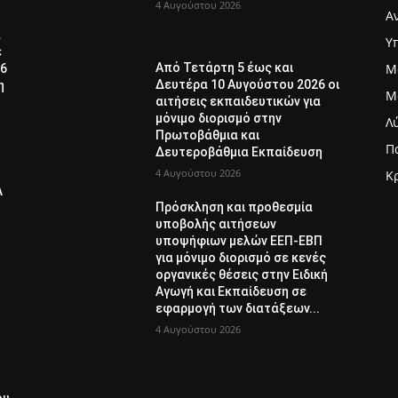
4 Αυγούστου 2026
Α
α
Υ
ε
Μ
Από Τετάρτη 5 έως και
26
Δευτέρα 10 Αυγούστου 2026 οι
η
Μ
αιτήσεις εκπαιδευτικών για
μόνιμο διορισμό στην
Λ
Πρωτοβάθμια και
Π
Δευτεροβάθμια Εκπαίδευση
4 Αυγούστου 2026
Κ
Λ
Πρόσκληση και προθεσμία
υποβολής αιτήσεων
υποψήφιων μελών ΕΕΠ-ΕΒΠ
για μόνιμο διορισμό σε κενές
οργανικές θέσεις στην Ειδική
Αγωγή και Εκπαίδευση σε
εφαρμογή των διατάξεων...
4 Αυγούστου 2026