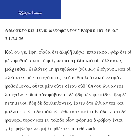
Αδίδακτο κείμενο: Ξενοφῶντος “Κύρου Παιδεία”
3.1.24-25
Καὶ σύ γε, ἔφη, οἶσθα ὅτι ἀληθῆ λέγω· ἐπίστασαι γὰρ ὅτι οἱ
πατρίδα
μὲν φοβούμενοι μὴ φύγωσι
καὶ οἱ μέλλοντες
μάχεσθαι
δεδιότες μὴ ἡττηθῶσιν [ἀθύμως διάγουσι, καὶ οἱ
πλέοντες μὴ ναυαγήσωσι,] καὶ οἱ δουλείαν καὶ δεσμὸν
φοβούμενοι, οὗτοι μὲν οὔτε σίτου οὔθ’ ὕπνου δύνανται
διὰ τὸν φόβον
λαγχάνειν
· οἱ δὲ ἤδη μὲν φυγάδες, ἤδη δ’
ἡττημένοι, ἤδη δὲ δουλεύοντες, ἔστιν ὅτε δύνανται καὶ
μᾶλλον τῶν εὐδαιμόνων ἐσθίειν τε καὶ καθεύδειν. ἔτι δὲ
φανερώτερον καὶ ἐν τοῖσδε οἷον φόρημα ὁ φόβος· ἔνιοι
γὰρ φοβούμενοι μὴ ληφθέντες ἀποθάνωσι