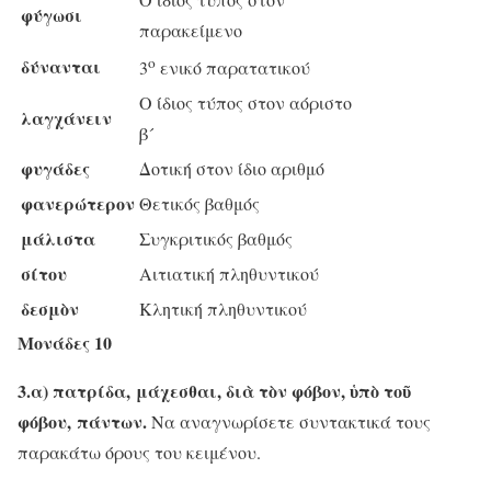
φύγωσι
παρακείμενο
ο
δύνανται
3
ενικό παρατατικού
Ο ίδιος τύπος στον αόριστο
λαγχάνειν
β´
φυγάδες
Δοτική στον ίδιο αριθμό
φανερώτερον
Θετικός βαθμός
μάλιστα
Συγκριτικός βαθμός
σίτου
Αιτιατική πληθυντικού
δεσμὸν
Κλητική πληθυντικού
Μονάδες 10
3.α) πατρίδα,
μάχεσθαι, διὰ τὸν φόβον, ὑπὸ τοῦ
φόβου,
πάντων.
Να αναγνωρίσετε συντακτικά τους
παρακάτω όρους του κειμένου.