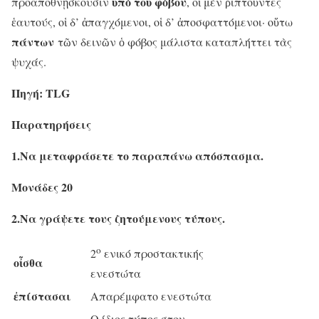
ὑπὸ τοῦ φόβου
προαποθνῄσκουσιν
, οἱ μὲν ῥιπτοῦντες
ἑαυτούς, οἱ δ’ ἀπαγχόμενοι, οἱ δ’ ἀποσφαττόμενοι· οὕτω
πάντων
τῶν δεινῶν ὁ φόβος μάλιστα καταπλήττει τὰς
ψυχάς.
Πηγή:
TLG
Παρατηρήσεις
1.Να μεταφράσετε το παραπάνω απόσπασμα.
Μονάδες 20
2.Να γράψετε τους ζητούμενους τύπους.
ο
2
ενικό προστακτικής
οἶσθα
ενεστώτα
ἐπίστασαι
Απαρέμφατο ενεστώτα
Ο ίδιος τύπος στον