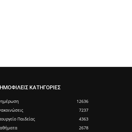
ΗΜΟΦΙΛΕΙΣ ΚΑΤΗΓΟΡΙΕΣ
νημέρωση
12636
νακοινώσεις
7237
πουργείο Παιδείας
4363
αθήματα
2678