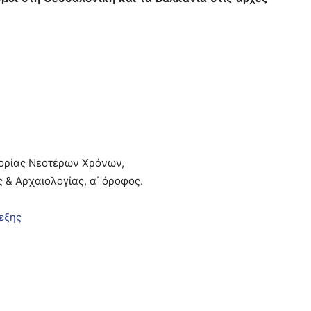
τορίας Νεοτέρων Χρόνων,
ς & Αρχαιολογίας, α΄ όροφος.
εξης