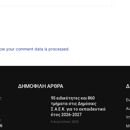
ow your comment data is processed.
ΔΗΜΟΦΙΛΗ ΑΡΘΡΑ
Δ
ς:
95 ειδικότητες και 860
Ε
τμήματα στις Δημόσιες
Α
Σ.Α.Ε.Κ. για το εκπαιδευτικό
α
έτος 2026-2027
Υ
ε
6 Αυγούστου 2026
Μ
26