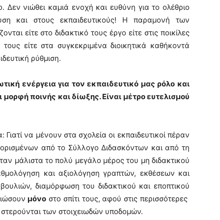
. Δεν νιώθει καμιά ενοχή και ευθύνη για το ολέθριο
υση και στους εκπαιδευτικούς! Η παραμονή των
νται είτε στο διδακτικό τους έργο είτε στις ποικίλες
 τους είτε στα συγκεκριμένα διοικητικά καθήκοντά
ιδευτική ρύθμιση.
ωτική ενέργεια για τον εκπαιδευτικό μας ρόλο και
 μορφή ποινής και δίωξης. Είναι μέτρο ευτελισμού
 Γιατί να μένουν στα σχολεία οι εκπαιδευτικοί πέραν
διορισμένων από το Σύλλογο Διδασκόντων και από τη
ταν μάλιστα το πολύ μεγάλο μέρος του μη διδακτικού
αθμολόγηση και αξιολόγηση γραπτών, εκθέσεων και
ουλιών, διαμόρφωση του διδακτικού και εποπτικού
αιώσουν
μόνο
στο σπίτι τους, αφού στις περισσότερες
, στερούνται των στοιχειωδών υποδομών.