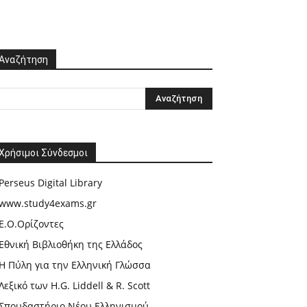
Αναζήτηση
Χρήσιμοι Σύνδεσμοι
Perseus Digital Library
www.study4exams.gr
Ε.Ο.Ορίζοντες
Εθνική Βιβλιοθήκη της Ελλάδος
Η Πύλη για την Ελληνική Γλώσσα
Λεξικό των H.G. Liddell & R. Scott
Σπουδαστήριο Νέου Ελληνισμού