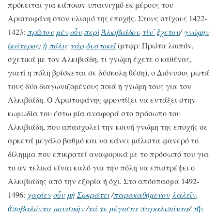
πρόκειται για κάποιον υπαινιγμό εκ μέρους του
Αριστοφάνη στον υλισμό της εποχής. Στους στίχους 1422-
1423:
πρῶτον
μὲν
οὖν
περὶ
Ἀλκιβιάδου
τίν᾽
ἔχετον
/
γνώμην
ἑκάτερος
;
ἡ
πόλις
γὰρ
δυστοκεῖ
(μτφρ: Πρώτα λοιπόν,
σχετικά με τον Αλκιβιάδη, τι γνώμη έχετε ο καθένας,
γιατί η πόλη βρίσκεται σε δύσκολη θέση), ο Διόνυσος ρωτά
τους δύο διαγωνιζομένους ποιά η γνώμη τους για τον
Αλκιβιάδη. Ο Αριστοφάνης φροντίζει να εντάξει στην
κωμωδία του έστω μία αναφορά στο πρόσωπο του
Αλκιβιάδη, που απασχολεί την κοινή γνώμη της εποχής σε
αρκετά μεγάλο βαθμό και να κάνει μάλιστα φανερό το
δίλημμα που επικρατεί αναφορικά με το πρόσωπό του για
το αν τελικά είναι καλό για την πόλη να επιστρέψει ο
Αλκιβιάδης από την εξορία ή όχι. Στο απόσπασμα 1492-
1496:
χαρίεν
οὖν
μὴ
Σωκράτει
/
παρακαθήμενον
λαλεῖν
,
ἀποβαλόντα
μουσικὴν
/
τά
τε
μέγιστα
παραλιπόντα
/
τῆς