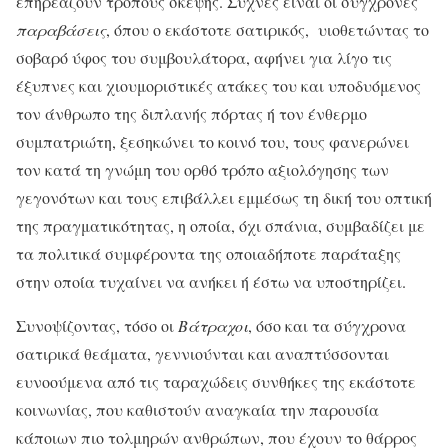
επηρεάζουν τρόπους σκέψης. Συχνές είναι οι σύγχρονες
παραβάσεις
, όπου ο εκάστοτε σατιρικός, υιοθετώντας το
σοβαρό ύφος του συμβουλάτορα, αφήνει για λίγο τις
έξυπνες και χιουμοριστικές ατάκες του και υποδυόμενος
τον άνθρωπο της διπλανής πόρτας ή τον ένθερμο
συμπατριώτη, ξεσηκώνει το κοινό του, τους φανερώνει
τον κατά τη γνώμη του ορθό τρόπο αξιολόγησης των
γεγονότων και τους επιβάλλει εμμέσως τη δική του οπτική
της πραγματικότητας, η οποία, όχι σπάνια, συμβαδίζει με
τα πολιτικά συμφέροντα της οποιαδήποτε παράταξης
στην οποία τυχαίνει να ανήκει ή έστω να υποστηρίζει.
Συνοψίζοντας, τόσο οι
Βάτραχοι
, όσο και τα σύγχρονα
σατιρικά θεάματα, γεννιούνται και αναπτύσσονται
ευνοούμενα από τις ταραχώδεις συνθήκες της εκάστοτε
κοινωνίας, που καθιστούν αναγκαία την παρουσία
κάποιων πιο τολμηρών ανθρώπων, που έχουν το θάρρος