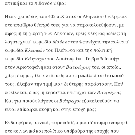
οπτική και το πιθανόν ψέμα;
Ήταν χειμώνας του 405 π.Χ όταν οι Αθηναίοι συνέρρεαν
στο υπαίθριο θέατρό τους για να παρακολουθήσουν, με
αφορμή τη γιορτή των Ληναίων, τρεις νέες κωμωδίες: τη
λογοτεχνική κωμωδία
Μούσες
του Φρυνίχου, την πολιτική
κωμωδία
Κλεοφών
του Πλάτωνα και την πολιτική
κωμωδία
Βάτραχοι
του Αριστοφάνη. Το βραβείο πήγε
στον Αριστοφάνη και στους
Βατράχους
του, οι οποίοι,
χάρη στη μεγάλη εντύπωση που προκάλεσαν στο κοινό
τους, έλαβαν την τιμή μιας δεύτερης παράστασης. Πού
οφείλεται, όμως, η τεράστια επιτυχία των
Βατράχων
;
Και για ποιούς λόγους οι
Βάτραχοι
εξακολουθούν να
είναι επίκαιροι ακόμη και στην εποχή μας;
Ενδιαφέρον, αρχικά, παρουσιάζει μια σύντομη αναφορά
στο κοινωνικό και πολίτικο υπόβαθρο της εποχής που