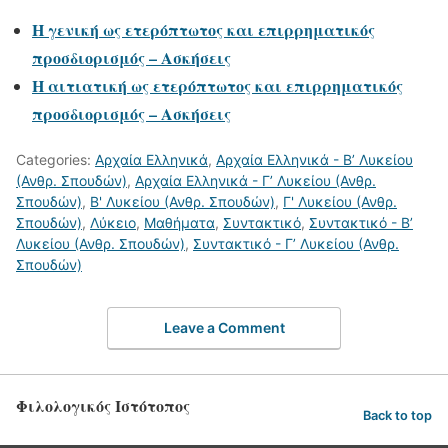
Η γενική ως ετερόπτωτος και επιρρηματικός
προσδιορισμός – Ασκήσεις
Η αιτιατική ως ετερόπτωτος και επιρρηματικός
προσδιορισμός – Ασκήσεις
Categories:
Αρχαία Ελληνικά
,
Αρχαία Ελληνικά - Β’ Λυκείου
(Ανθρ. Σπουδών)
,
Αρχαία Ελληνικά - Γ’ Λυκείου (Ανθρ.
Σπουδών)
,
Β' Λυκείου (Ανθρ. Σπουδών)
,
Γ' Λυκείου (Ανθρ.
Σπουδών)
,
Λύκειο
,
Μαθήματα
,
Συντακτικό
,
Συντακτικό - Β’
Λυκείου (Ανθρ. Σπουδών)
,
Συντακτικό - Γ’ Λυκείου (Ανθρ.
Σπουδών)
Leave a Comment
Φιλολογικός Ιστότοπος
Back to top