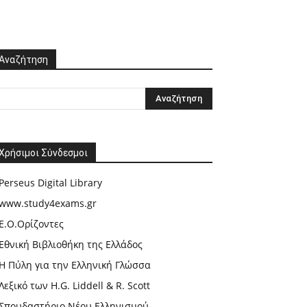
Αναζήτηση
Χρήσιμοι Σύνδεσμοι
Perseus Digital Library
www.study4exams.gr
Ε.Ο.Ορίζοντες
Εθνική Βιβλιοθήκη της Ελλάδος
Η Πύλη για την Ελληνική Γλώσσα
Λεξικό των H.G. Liddell & R. Scott
Σπουδαστήριο Νέου Ελληνισμού