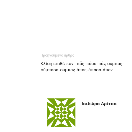
Προηγούμενο άρθρο
Κλίση επιθέτων : πᾶς-πᾶσα-πᾶν, σύμπας-
σύμπασα-σύμπαν, ἅπας-ἅπασα-ἅπαν
Ισιδώρα Δρίτσα