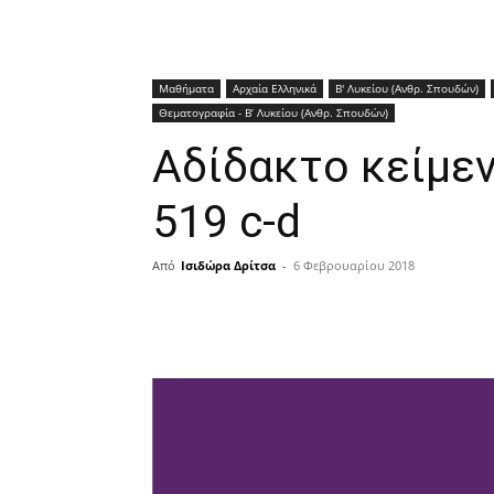
Μαθήματα
Αρχαία Ελληνικά
Β' Λυκείου (Ανθρ. Σπουδών)
Θεματογραφία - Β’ Λυκείου (Ανθρ. Σπουδών)
Αδίδακτο κείμεν
519 c-d
Από
Ισιδώρα Δρίτσα
-
6 Φεβρουαρίου 2018