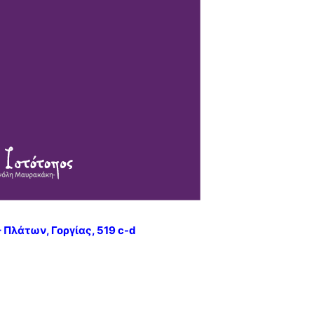
 Πλάτων, Γοργίας, 519 c-d