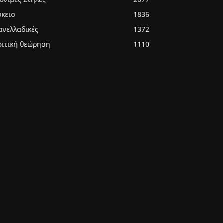
ύκειο
1836
ανελλαδικές
1372
ριτική θεώρηση
1110