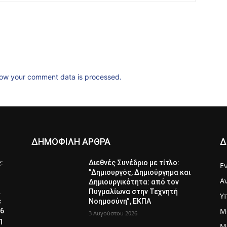
ow your comment data is processed.
ΔΗΜΟΦΙΛΗ ΑΡΘΡΑ
Δ
ς:
Διεθνές Συνέδριο με τίτλο:
Ε
”Δημιουργός, Δημιούργημα και
Α
Δημιουργικότητα: από τον
α
Πυγμαλίωνα στην Τεχνητή
Υ
ε
Νοημοσύνη”, ΕΚΠΑ
Μ
26
3 Αυγούστου 2026
η
Μ