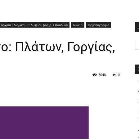
Αρχαία Ελληνικά - Β’ Λυκείου (Ανθρ. Σπουδών)
Λύκειο
Θεματογραφία
ο: Πλάτων, Γοργίας,
3048
0