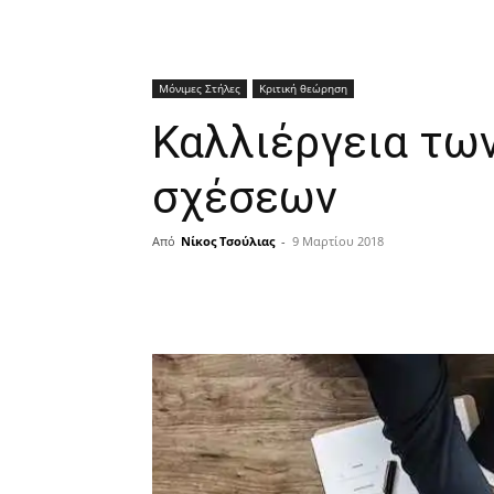
Μόνιμες Στήλες
Κριτική θεώρηση
Καλλιέργεια τω
σχέσεων
Από
Νίκος Τσούλιας
-
9 Μαρτίου 2018