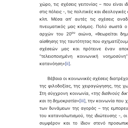
χώρο, τις σχέσεις γειτονίας – που είναι 
στις πόλεις -, τις πολιτικές και ιδεολογικ
κλπ. Μέσα απ’ αυτές τις σχέσεις αναδ
πνευματικός μας κόσμος. Πολύ σωστά ο
ου
αρχών του 20
αιώνα, «θεωρείται δημ
αίσθησης της ταυτότητας που σχηματίζου
σχέσεών μας και πρότεινε έναν αποκ
“τελειοποιημένη κοινωνική νοημοσύνη
κατανόηση»
[ii]
.
Βέβαια οι κοινωνικές σχέσεις διατρέχον
της φιλοδοξίας, της χειραγώγησης, της χ
Στη σύγχρονη κοινωνία, «
της διεθνούς δι
και τη δημοκρατία
»
[iii]
, την κοινωνία που 
των δυνάμεων της αγοράς – της εμπορευ
του καταναλωτισμού, της ιδιώτευσης -, οι
συμφέρον και το ίδιον στενό προσωπικ