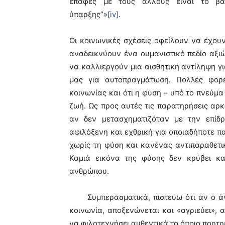
επαφές με τους άλλους είναι το βασ
ύπαρξης”»
[iv]
.
Οι κοινωνικές σχέσεις οφείλουν να έχου
αναδεικνύουν ένα ουμανιστικό πεδίο αξι
να καλλιεργούν μια αισθητική αντίληψη γι
μας για αυτοπραγμάτωση. Πολλές φορ
κοινωνίας και ότι η φύση – υπό το πνεύμα
ζωή. Ως προς αυτές τις παρατηρήσεις αρκ
αν δεν μετασχηματιζόταν με την επίδ
αφιλόξενη και εχθρική για οποιαδήποτε πα
χωρίς τη φύση και κανένας αντιπαραθετικ
Καμιά εικόνα της φύσης δεν κρύβει κα
ανθρώπου.
Συμπερασματικά, πιστεύω ότι αν ο άνθ
κοινωνία, αποξενώνεται και «αγριεύει», α
να φιλοτεχνήσει αυθεντικά το όποιο πορτρ