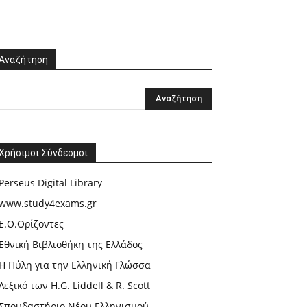
Αναζήτηση
Χρήσιμοι Σύνδεσμοι
Perseus Digital Library
www.study4exams.gr
Ε.Ο.Ορίζοντες
Εθνική Βιβλιοθήκη της Ελλάδος
Η Πύλη για την Ελληνική Γλώσσα
Λεξικό των H.G. Liddell & R. Scott
Σπουδαστήριο Νέου Ελληνισμού