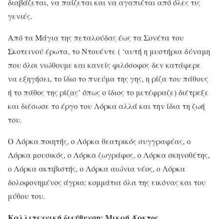
διαβάζεται, να παίζεται και να αγαπιέται από όλες τις
γενιές.
Από τα Μάγια της πεταλούδας έως τα Σονέτα του
Σκοτεινού έρωτα, το Ντουέντε ( ‘αυτή η μυστήρια δύναμη
που όλοι νιώθουμε και κανείς φιλόσοφος δεν κατάφερε
να εξηγήσει, το ίδιο το πνεύμα της γης, η ρίζα του πάθους
ή το πάθος της ρίζας’ όπως ο ίδιος το μετέφραζε) διέτρεξε
και διέσωσε το έργο του Λόρκα αλλά και την ίδια τη ζωή
του.
Ο Λόρκα ποιητής, ο Λόρκα θεατρικός συγγραφέας, ο
Λόρκα μουσικός, ο Λόρκα ζωγράφος, ο Λόρκα σκηνοθέτης,
ο Λόρκα ακτιβιστής, ο Λόρκα αιώνια νέος, ο Λόρκα
δολοφονημένος άγρια: κομμάτια όλα της εικόνας και του
μύθου του.
Καλλιτεχνική διεύθυνση: Μικρή Άρκτος