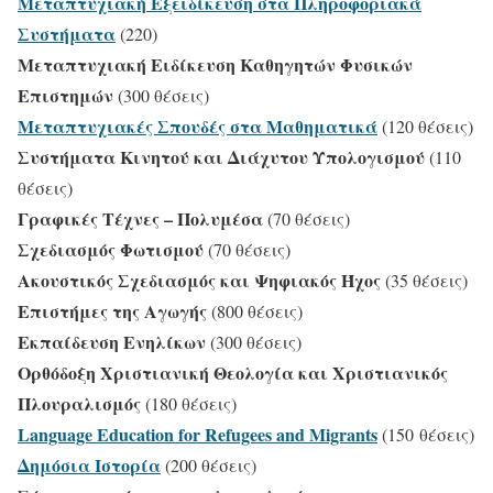
Μεταπτυχιακή Εξειδίκευση στα Πληροφοριακά
Συστήματα
(220)
Μεταπτυχιακή Ειδίκευση Καθηγητών Φυσικών
Επιστημών
(300 θέσεις)
Μεταπτυχιακές Σπουδές στα Μαθηματικά
(120 θέσεις)
Συστήματα Κινητού και Διάχυτου Υπολογισμού
(110
θέσεις)
Γραφικές Τέχνες – Πολυμέσα
(70 θέσεις)
Σχεδιασμός Φωτισμού
(70 θέσεις)
Ακουστικός Σχεδιασμός και Ψηφιακός Ήχος
(35 θέσεις)
Επιστήμες της Αγωγής
(800 θέσεις)
Εκπαίδευση Ενηλίκων
(300 θέσεις)
Ορθόδοξη Χριστιανική Θεολογία και Χριστιανικός
Πλουραλισμός
(180 θέσεις)
Language Education for Refugees and Migrants
(150
θέσεις
)
Δημόσια Ιστορία
(200 θέσεις)