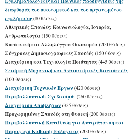
Εγκληματολογικές και Ποινικές προσεγγίσεις της
διαφθοράς του οικονομικού και του οργανωμένου
εγκλήματος
(80 θέσεις)
Αθλητικές Σπουδές: Κοινωνιολογία, Ιστορία,
Ανθρωπολογία
(150 θέσεις)
Κοινωνική και Αλληλέγγυα Οικονομία
(200 θέσεις)
Σύγχρονες Δημοσιογραφικές Σπουδές
(150 θέσεις)
Διαχείριση και Τεχνολογία Ποιότητας
(445 θέσεις)
Σεισμική Μηχανική και Αντισεισμικές Κατασκευές
(100 θέσεις)
Διαχείριση Τεχνικών Έργων
(420 θέσεις)
Περιβαλλοντικός Σχεδιασμός
(260 θέσεις)
Διαχείριση Αποβλήτων
(335 θέσεις)
Προχωρημένες Σπουδές στη Φυσική
(200 θέσεις)
Περιβαλλοντική Κατάλυση για Αντιρύπανση και
Παραγωγή Καθαρής Ενέργειας
(200 θέσεις)