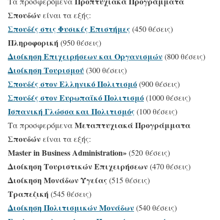
Προπτυχιακά Προγράμματα
Τα προσφερόμενα
Σπουδών
είναι τα εξής:
Σπουδές στις Φυσικές Επιστήμες
(450 θέσεις)
Πληροφορική
(950 θέσεις)
Διοίκηση Επιχειρήσεων και Οργανισμών
(800 θέσεις)
Διοίκηση Τουρισμού
(300 θέσεις)
Σπουδές στον Ελληνικό Πολιτισμό
(900 θέσεις)
Σπουδές στον Ευρωπαϊκό Πολιτισμό
(1000 θέσεις)
Ισπανική Γλώσσα και Πολιτισμός
(100 θέσεις)
Μεταπτυχιακά Προγράμματα
Τα προσφερόμενα
Σπουδών
είναι τα εξής:
Master in Business Administration»
(520
θέσεις
)
Διοίκηση Τουριστικών Επιχειρήσεων
(470 θέσεις)
Διοίκηση Μονάδων Υγείας
(515 θέσεις)
Τραπεζική
(545 θέσεις)
Διοίκηση Πολιτισμικών Μονάδων
(540 θέσεις)