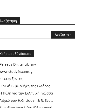
Αναζήτηση
Χρήσιμοι Σύνδεσμοι
Perseus Digital Library
www.study4exams.gr
Ε.Ο.Ορίζοντες
Εθνική Βιβλιοθήκη της Ελλάδος
Η Πύλη για την Ελληνική Γλώσσα
Λεξικό των H.G. Liddell & R. Scott
Σπουδαστήριο Νέου Ελληνισμού