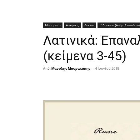
Μαθήματα
Ασκήσεις
Λύκειο
Γ' Λυκείου (Ανθρ. Σπουδών)
Λατινικά: Επανα
(κείμενα 3-45)
Από
Μανόλης Μαυρακάκης
-
4 Ιουνίου 2018