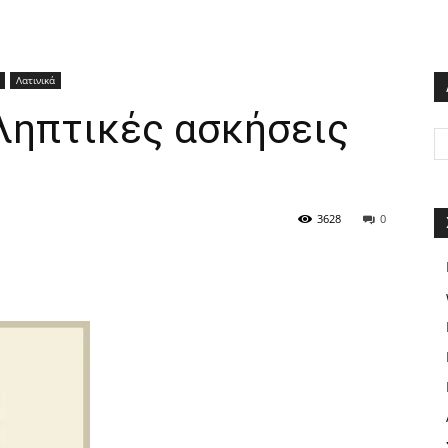
Λατινικά
ληπτικές ασκήσεις
3628
0