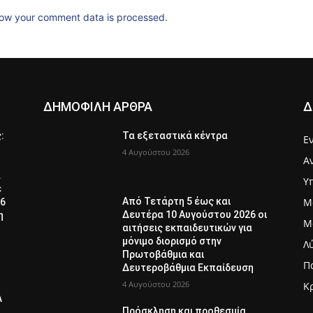
ow your comment data is processed.
ΔΗΜΟΦΙΛΗ ΑΡΘΡΑ
Δ
ς:
Τα εξεταστικά κέντρα
Ε
4 Αυγούστου 2026
Α
α
Υ
ε
Μ
Από Τετάρτη 5 έως και
26
Δευτέρα 10 Αυγούστου 2026 οι
η
Μ
αιτήσεις εκπαιδευτικών για
μόνιμο διορισμό στην
Λ
Πρωτοβάθμια και
Π
Δευτεροβάθμια Εκπαίδευση
4 Αυγούστου 2026
Κ
Λ
Πρόσκληση και προθεσμία