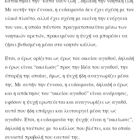
κατακτήσει την “κατά νουν ζωή”, δηλαδή την νοητική ζωή.
Με αυτήν την έννοια, η ευδαιμονία δεν έχει σχέση με τον
υλικό πλούτο, αλλά έχει σχέση με εκείνη την ενέργεια
του νου, η οποία πάντοτε πραγματοποιείται μέσω των
νοητικών αρετών, προκειμένου η ψυχή να μπορέσει να
ζήσει βυθισμένη μέσα στο νοητόν κάλλος.
Έτσι, ο έρως ορίζεται ως έρως του οικείου αγαθού, δηλαδή
ο έρως είναι “οικείωσις” προς την Ιδέα του αγαθού, την
ύπαρξη της οποίας, όμως, η ψυχή ήδη αναγνωρίζει μέσα
της. Με αυτήν την έννοια, η ευδαιμονία, δηλαδή ο έρως
και η απόκτησις του “οικείου αγαθού” είναι ανάμνησις,
εφόσον η ψυχή ερωτεύεται και αναγνωρίζει ως αγαθό,
αυτό που ήδη υπάρχει και λειτουργεί μέσα της ως
αγαθόν. Έτσι, η ευδαιμονία της ψυχής είναι η “οικείωσις”,
δηλαδή η ταύτισις με το κάλλος που βλέπει, και το οποίο
συνιστά προβολή του εαυτού της.