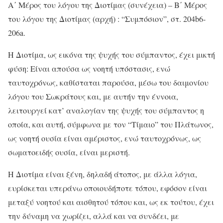
Α΄ Μέρος του λόγου της Διοτίμας (συνέχεια) – Β΄ Μέρος
του λόγου της Διοτίμας (αρχή) : “Συμπόσιον”, στ. 204b6-
206a.
Η Διοτίμα, ως εικόνα της ψυχής του σύμπαντος, έχει μικτή
φύση: Είναι απούσα ως νοητή υπόστασις, ενώ
ταυτοχρόνως, καθίσταται παρούσα, μέσω του δαιμονίου
λόγου του Σωκράτους και, με αυτήν την έννοια,
λειτουργεί κατ’ αναλογίαν της ψυχής του σύμπαντος η
οποία, και αυτή, σύμφωνα με τον “Τίμαιο” του Πλάτωνος,
ως νοητή ουσία είναι αμέριστος, ενώ ταυτοχρόνως, ως
σωματοειδής ουσία, είναι μεριστή.
Η Διοτίμα είναι ξένη, δηλαδή άτοπος, με άλλα λόγια,
ευρίσκεται υπεράνω οποιουδήποτε τόπου, εφόσον είναι
μεταξύ νοητού και αισθητού τόπου και, ως εκ τούτου, έχει
την δύναμη να χωρίζει, αλλά και να συνδέει, με