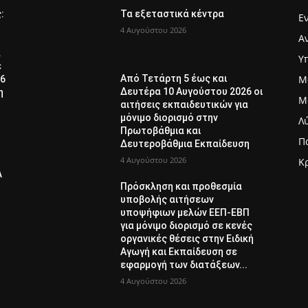
ς:
Τα εξεταστικά κέντρα
Ε
4 Αυγούστου 2026
Α
α
Υ
ε
Μ
Από Τετάρτη 5 έως και
26
Δευτέρα 10 Αυγούστου 2026 οι
η
Μ
αιτήσεις εκπαιδευτικών για
μόνιμο διορισμό στην
Λ
Πρωτοβάθμια και
Π
Δευτεροβάθμια Εκπαίδευση
4 Αυγούστου 2026
Κ
Λ
Πρόσκληση και προθεσμία
υποβολής αιτήσεων
υποψήφιων μελών ΕΕΠ-ΕΒΠ
για μόνιμο διορισμό σε κενές
οργανικές θέσεις στην Ειδική
Αγωγή και Εκπαίδευση σε
εφαρμογή των διατάξεων...
4 Αυγούστου 2026