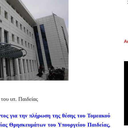
Α
 του υπ. Παιδείας
τος για την πλήρωση της θέσης του Τομεακού
ίας Θρησκευμάτων του Υπουργείου Παιδείας,