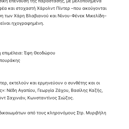
σική επένδυση της παράστασης, με μελοποιημένα
φέα και στοχαστή Χάρολντ Πίντερ –που ακούγονται
ση των Χάρη Βλαβιανού και Νίνου-Φένεκ Μικελίδη–
 είναι ηχογραφημένη.
ή επιμέλεια: Έφη Θεοδώρου
μπουράκης
ερ, εκτελούν και ερμηνεύουν ο συνθέτης και οι
»: Νέδη Αγαπίου, Γεωργία Ζάχου, Βασίλης Καζής,
ντ Σαχινιάν, Κωνσταντίνος Σιώζος.
δικαιωμάτων από τους κληρονόμους Στρ. Μυριβήλη