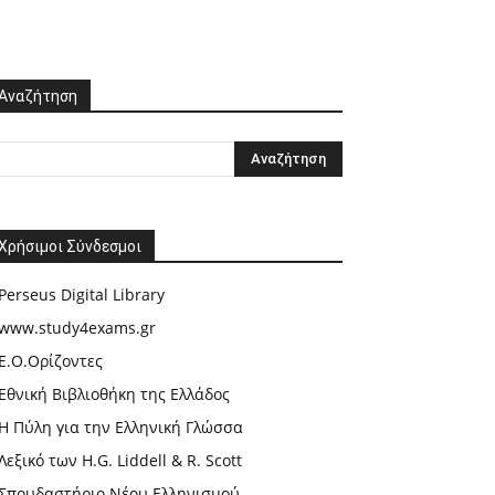
Αναζήτηση
Χρήσιμοι Σύνδεσμοι
Perseus Digital Library
www.study4exams.gr
Ε.Ο.Ορίζοντες
Εθνική Βιβλιοθήκη της Ελλάδος
Η Πύλη για την Ελληνική Γλώσσα
Λεξικό των H.G. Liddell & R. Scott
Σπουδαστήριο Νέου Ελληνισμού