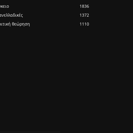
ύκειο
1836
ανελλαδικές
1372
ριτική θεώρηση
1110