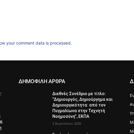
ow your comment data is processed.
ΔΗΜΟΦΙΛΗ ΑΡΘΡΑ
Δ
ς:
Διεθνές Συνέδριο με τίτλο:
Ε
”Δημιουργός, Δημιούργημα και
Α
Δημιουργικότητα: από τον
α
Πυγμαλίωνα στην Τεχνητή
Υ
ε
Νοημοσύνη”, ΕΚΠΑ
Μ
26
3 Αυγούστου 2026
η
Μ