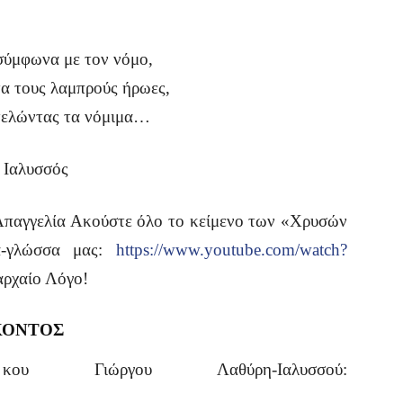
σύμφωνα με τον νόμο,
ιτα τους λαμπρούς ήρωες,
κτελώντας τα νόμιμα…
 Ιαλυσσός
αγγελία Ακούστε όλο το κείμενο των «Χρυσών
α-γλώσσα μας:
https://www.youtube.com/watch?
αρχαίο Λόγο!
ΚΟΝΤΟΣ
ου Γιώργου Λαθύρη-Ιαλυσσού: