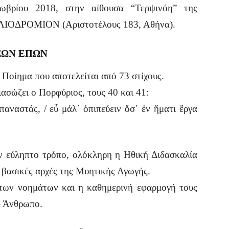
βρίου 2018, στην αίθουσα “Τερψινόη” της
 ΗΛΙΟΔΡΟΜΙΟΝ (Αριστοτέλους 183, Αθήνα).
ΣΩΝ ΕΠΩΝ
Ποίημα που αποτελείται από 73 στίχους.
ιασώζει ο Πορφύριος, τους 40 και 41:
αναστάς, / εὖ μάλ΄ ὀπιπεύειν ὅσ΄ ἐν ἤματι ἔργα
αν εύληπτο τρόπο, ολόκληρη η Ηθική Διδασκαλία
 βασικές αρχές της Μυητικής Αγωγής.
 των νοημάτων και η καθημερινή εφαρμογή τους
– Άνθρωπο.