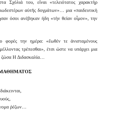
τα Σχόλιά του, εἶναι «τελειότατος χαρακτὴρ
αιωδεστέρων αὐτῆς δογμάτων»… μια «παιδευτικὴ
ησαν όσοι ανέβηκαν ήδη «τὴν θείαν οἶμον», την
ύο φορές την ημέρα: «ἕωθέν τε ἀνισταμένους
έλλοντας τρέπεσθαι», έτσι ώστε να υπάρχει μια
ται ζώσα Η Διδασκαλία…
 ΜΑΘΗΜΑΤΟΣ
ιάκεινται,
αυούς,
ἔννομα ῥέζων…