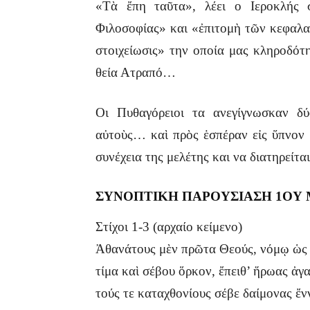
«Τὰ ἔπη ταῦτα», λέει ο Ιεροκλής σ
Φιλοσοφίας» και «ἐπιτομὴ τῶν κεφαλ
στοιχείωσις» την οποία μας κληροδότ
θεία Ατραπό…
Οι Πυθαγόρειοι τα ανεγίγνωσκαν δ
αὐτοὺς… καὶ πρὸς ἑσπέραν εἰς ὕπνον μ
συνέχεια της μελέτης και να διατηρεί
ΣΥΝΟΠΤΙΚΗ ΠΑΡΟΥΣΙΑΣΗ 1ΟΥ
Στίχοι 1-3 (αρχαίο κείμενο)
Ἀθανάτους μὲν πρῶτα Θεούς, νόμῳ ὡς δ
τίμα καὶ σέβου ὅρκον, ἔπειθ’ ἥρωας ἀγ
τούς τε καταχθονίους σέβε δαίμονας 