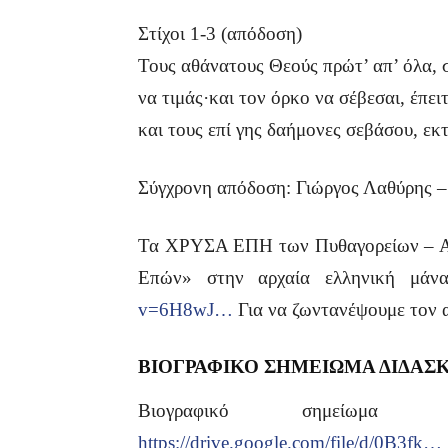
Στίχοι 1-3 (απόδοση)
Τους αθάνατους Θεούς πρώτ’ απ’ όλα, 
να τιμάς·και τον όρκο να σέβεσαι, έπε
και τους επί γης δαήμονες σεβάσου, ε
Σύγχρονη απόδοση: Γιώργος Λαθύρης –
Τα ΧΡΥΣΑ ΕΠΗ των Πυθαγορείων – Απ
Επών» στην αρχαία ελληνική μάν
v=6H8wJ…
Για να ζωντανέψουμε τον 
ΒΙΟΓΡΑΦΙΚΟ ΣΗΜΕΙΩΜΑ ΔΙΔΑΣ
Βιογραφικό σημείωμα κ
https://drive.google.com/file/d/0B3fk…