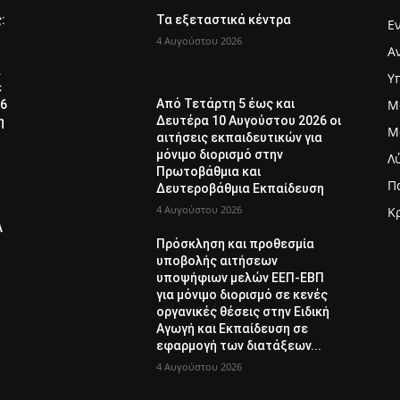
ς:
Τα εξεταστικά κέντρα
Ε
4 Αυγούστου 2026
Α
α
Υ
ε
Μ
Από Τετάρτη 5 έως και
26
Δευτέρα 10 Αυγούστου 2026 οι
η
Μ
αιτήσεις εκπαιδευτικών για
μόνιμο διορισμό στην
Λ
Πρωτοβάθμια και
Π
Δευτεροβάθμια Εκπαίδευση
4 Αυγούστου 2026
Κ
Λ
Πρόσκληση και προθεσμία
υποβολής αιτήσεων
υποψήφιων μελών ΕΕΠ-ΕΒΠ
για μόνιμο διορισμό σε κενές
οργανικές θέσεις στην Ειδική
Αγωγή και Εκπαίδευση σε
εφαρμογή των διατάξεων...
4 Αυγούστου 2026