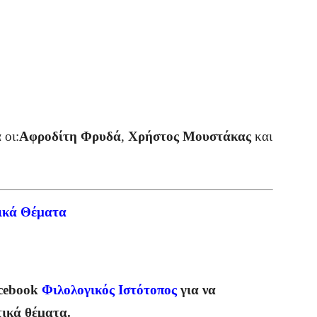
 οι:
Αφροδίτη Φρυδά
,
Χρήστος Μουστάκας
και
ικά Θέματα
cebook
Φιλολογικός Ιστότοπος
για να
τικά θέματα.