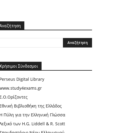
Αναζήτηση
Χρήσιμοι Σύνδεσμοι
Perseus Digital Library
www.study4exams.gr
Ε.Ο.Ορίζοντες
Εθνική Βιβλιοθήκη της Ελλάδος
Η Πύλη για την Ελληνική Γλώσσα
Λεξικό των H.G. Liddell & R. Scott
Σπουδαστήριο Νέου Ελληνισμού