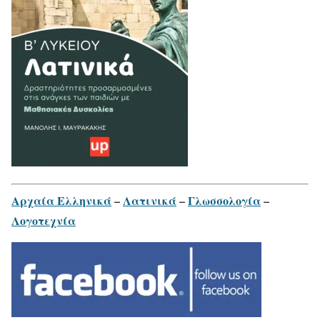
Αρχαία Ελληνικά
–
Λατινικά
–
Γλωσσολογία
–
Λογοτεχνία