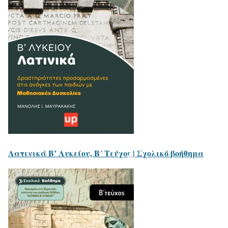
Λατινικά Β’ Λυκείου, B´ Τεύχος | Σχολικό βοήθημα