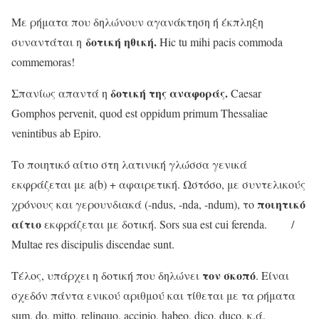
Με ρήματα που δηλώνουν αγανάκτηση ή έκπληξη
δοτική ηθική.
συναντάται η
Hic tu mihi pacis commoda
commemoras!
δοτική της αναφοράς.
Σπανίως απαντά η
Caesar
Gomphos pervenit, quod est oppidum primum Thessaliae
venintibus ab Epiro.
Το ποιητικό αίτιο στη λατινική γλώσσα γενικά
εκφράζεται με a(b) + αφαιρετική. Ωστόσο, με συντελικούς
ποιητικό
χρόνους και γερουνδιακά (-ndus, -nda, -ndum), το
αίτιο
εκφράζεται με δοτική. Sors sua est cui ferenda. /
Multae res discipulis discendae sunt.
τον σκοπό
Τέλος, υπάρχει η δοτική που δηλώνει
. Είναι
σχεδόν πάντα ενικού αριθμού και τίθεται με τα ρήματα
sum, do, mitto, relinquo, accipio, habeo, dico, duco, κ.ά.