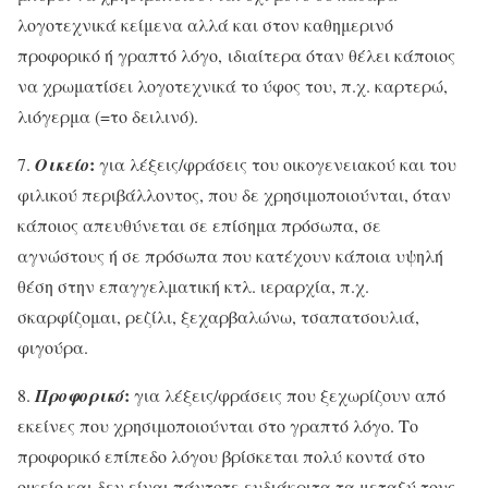
λογοτεχνικά κείμενα αλλά και στον καθημερινό
προφορικό ή γραπτό λόγο,
ιδιαίτερα όταν θέλει κάποιος
να χρωματίσει λογοτεχνικά το ύφος του, π.χ. καρτερώ,
λιόγερμα (=το δειλινό).
:
7.
Οικείο
για λέξεις/φράσεις του οικογενειακού και του
φιλικού περιβάλλοντος, που δε χρησιμοποιούνται, όταν
κάποιος απευθύνεται σε επίσημα πρόσωπα, σε
αγνώστους ή σε πρόσωπα που κατέχουν κάποια υψηλή
θέση στην επαγγελματική κτλ. ιεραρχία, π.χ.
σκαρφίζομαι, ρεζίλι, ξεχαρβαλώνω, τσαπατσουλιά,
φιγούρα.
:
8.
Προφορικό
για λέξεις/φράσεις που ξεχωρίζουν από
εκείνες που χρησιμοποιούνται στο γραπτό λόγο. Το
προφορικό επίπεδο λόγου βρίσκεται πολύ κοντά στο
οικείο και δεν είναι πάντοτε ευδιάκριτα τα μεταξύ τους