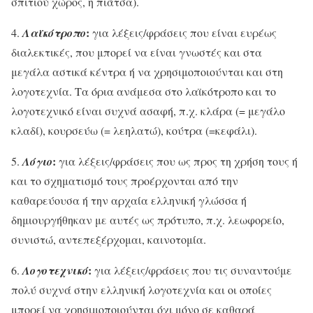
σπιτιού χώρος, η πιάτσα).
:
4.
Λαϊκότροπο
για λέξεις/φράσεις που είναι ευρέως
διαλεκτικές, που μπορεί να είναι γνωστές και στα
μεγάλα αστικά κέντρα ή να χρησιμοποιούνται και στη
λογοτεχνία. Τα όρια ανάμεσα στο λαϊκότροπο και το
λογοτεχνικό είναι συχνά ασαφή, π.χ. κλάρα (= μεγάλο
κλαδί), κουρσεύω (= λεηλατώ), κούτρα (=κεφάλι).
:
5.
Λόγιο
για λέξεις/φράσεις που ως προς τη χρήση τους ή
και το σχηματισμό τους προέρχονται από την
καθαρεύουσα ή την αρχαία ελληνική γλώσσα ή
δημιουργήθηκαν με αυτές ως πρότυπο, π.χ. λεωφορείο,
συνιστώ, αντεπεξέρχομαι, καινοτομία.
:
6.
Λογοτεχνικό
για λέξεις/φράσεις που τις συναντούμε
πολύ συχνά στην ελληνική λογοτεχνία και οι οποίες
μπορεί να χρησιμοποιούνται όχι μόνο σε καθαρά