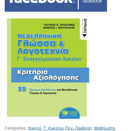
Categories:
Λύκειο
,
Γ' Λυκείου (Γεν. Παιδεία)
,
Μαθήματα
,