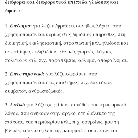
διάφορα και διαφορετικά επίπεδα γλώσσας και
ύφους:
:
1.
Επίσημο
για λέξεις/φράσεις συνήθως λόγιες, που
χρησιμοποιούνται κυρίως στις δημόσιες υπηρεσίες, στη
διοικητική, εκκλησιαστική, στρατιωτική κτλ. γλώσσα και
σε επίσημες εκδηλώσεις, εθνικές γιορτές, λόγους
πολιτικών κτλ, π.χ. παραπέμπω, κώλυμα, αποφαίνομαι.
:
2.
Επιστημονικό
για λέξεις/φράσεις που
χρησιμοποιούνται στις επιστήμες, π.χ. δακτύλιος,
συμβατός, ανθρωποζωικός.
:
3.
Λαϊκό
για λέξεις/φράσεις, συνήθως του προφορικού
λόγου, που ανήκουν στην αργκό, στη διάλεκτο της
πιάτσας, του περιθωρίου κτλ., π.χ. σουρώνω, μου τη
βίδωσε, τσανακογλείφτης, κουρμπέτι (= ο εκτός του