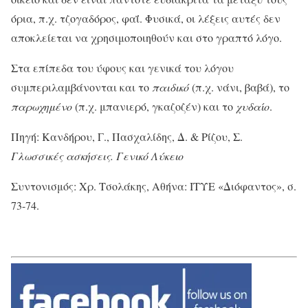
όρια, π.χ. τζογαδόρος, φαΐ. Φυσικά, οι λέξεις αυτές δεν
αποκλείεται να χρησιμοποιηθούν και στο γραπτό λόγο.
Στα επίπεδα του ύφους και γενικά του λόγου
συμπεριλαμβάνονται και το
παιδικό
(π.χ. νάνι, βαβά), το
παρωχημένο
(π.χ. μπανιερό, γκαζοζέν) και το
χυδαίο
.
Πηγή: Κανδήρου, Γ., Πασχαλίδης, Δ. & Ρίζου, Σ.
Γλωσσικές ασκήσεις. Γενικό Λύκειο
Συντονισμός: Χρ. Τσολάκης, Αθήνα: ΙΤΥΕ «Διόφαντος», σ.
73-74.