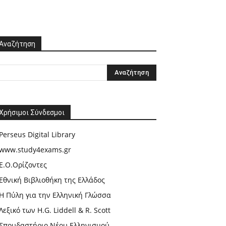
Αναζήτηση
Χρήσιμοι Σύνδεσμοι
Perseus Digital Library
www.study4exams.gr
Ε.Ο.Ορίζοντες
Εθνική Βιβλιοθήκη της Ελλάδος
Η Πύλη για την Ελληνική Γλώσσα
Λεξικό των H.G. Liddell & R. Scott
Σπουδαστήριο Νέου Ελληνισμού