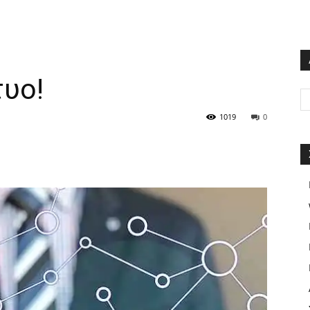
τυο!
1019
0