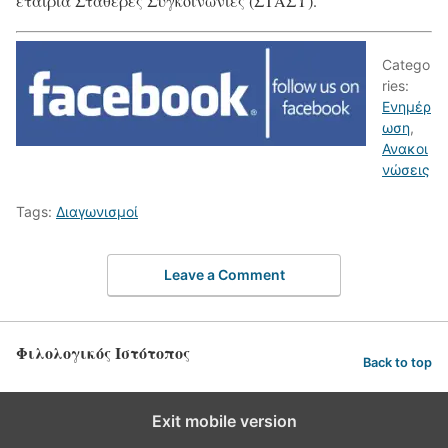
εταιρία Σταθερές Συγκοινωνίες (ΣΤΑΣΥ).
Catego
ries:
Ενημέρ
ωση
,
Ανακοι
νώσεις
Tags:
Διαγωνισμοί
Leave a Comment
Φιλολογικός Ιστότοπος
Back to top
Exit mobile version