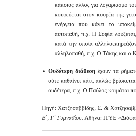
κάποιος άλλος για λογαριασμό το
κουρεύεται στον κουρέα της γει
ενέργεια που κάνει το υποκεί
αυτοπαθή, π.χ. Η Σοφία λούζεται,
κατά την οποία αλληλοεπηρεάζον
αλληλοπαθή, π.χ. Ο Τάκης και ο 
Ουδέτερη διάθεση
έχουν τα ρήματ
ούτε παθαίνει κάτι, απλώς βρίσκετα
ουδέτερα, π.χ. O Παύλος κοιμάται π
Πηγή: Χατζησαββίδης, Σ. & Χατζησαββ
Β΄, Γ΄ Γυμνασίου
. Αθήνα: ΙΤΥΕ «Διόφα