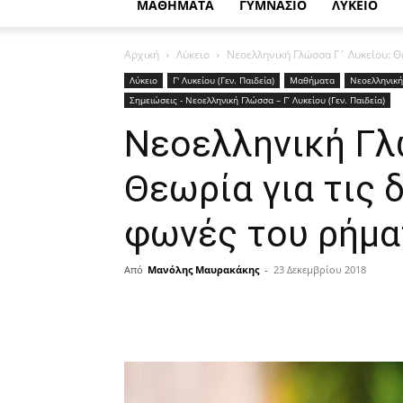
ΜΑΘΗΜΑΤΑ
ΓΥΜΝΑΣΙΟ
ΛΥΚΕΙΟ
Αρχική
Λύκειο
Νεοελληνική Γλώσσα Γ´ Λυκείου: Θεω
Λύκειο
Γ' Λυκείου (Γεν. Παιδεία)
Μαθήματα
Νεοελληνικ
Σημειώσεις - Νεοελληνική Γλώσσα – Γ’ Λυκείου (Γεν. Παιδεία)
Νεοελληνική Γλ
Θεωρία για τις δ
φωνές του ρήμα
Από
Μανόλης Μαυρακάκης
-
23 Δεκεμβρίου 2018