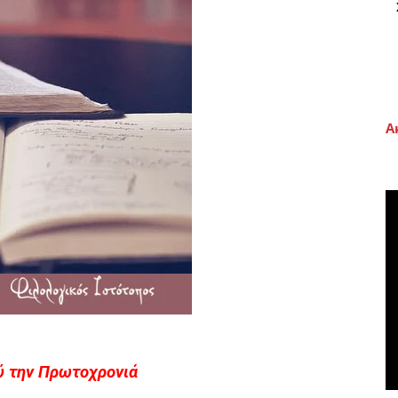
Α
ύ την Πρωτοχρονιά