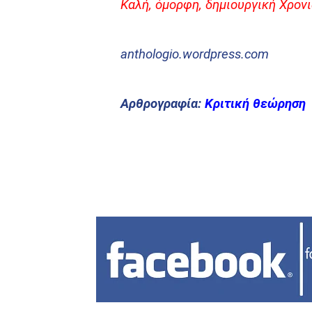
Καλή, όμορφη, δημιουργική Χρονι
anthologio.wordpress.com
Αρθρογραφία:
Κριτική θεώρηση