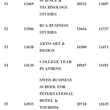
SCIENCE &
51
13469
20522
13607
TECHNOLOGY
STUDIES
BCA BUSINESS
52
13506
15654
12727
STUDIES
AKTO ART &
53
13638
10300
11671
DESIGN
COLLEGE YEAR
54
14120
18947
11691
IN ATHENS
SWISS BUSINESS
SCHOOL FOR
INTERNATIONAL
HOTEL &
55
14933
20718
12635
TOURISM