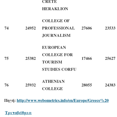
CRETE
HERAKLION
COLLEGE OF
74
24952
PROFESSIONAL
27606
23533
JOURNALISM
EUROPEAN
COLLEGE FOR
75
25382
17466
25627
TOURISM
STUDIES CORFU
ATHENIAN
76
25932
28055
24383
COLLEGE
Πηγή:
http://www.webometrics.info/en/Europe/Greece%20
Τριτοβάθμια