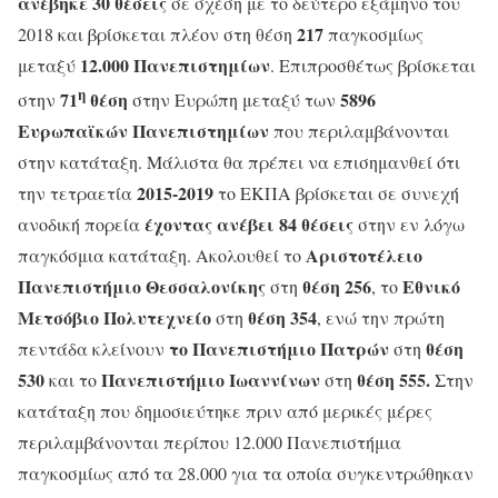
ανέβηκε 30 θέσεις
σε σχέση με το δεύτερο εξάμηνο του
217
2018 και βρίσκεται πλέον στη θέση
παγκοσμίως
12.000 Πανεπιστημίων
μεταξύ
. Επιπροσθέτως βρίσκεται
η
71
θέση
5896
στην
στην Ευρώπη μεταξύ των
Ευρωπαϊκών Πανεπιστημίων
που περιλαμβάνονται
στην κατάταξη. Μάλιστα θα πρέπει να επισημανθεί ότι
2015-2019
την τετραετία
το ΕΚΠΑ βρίσκεται σε συνεχή
έχοντας ανέβει 84 θέσεις
ανοδική πορεία
στην εν λόγω
Αριστοτέλειο
παγκόσμια κατάταξη. Ακολουθεί το
Πανεπιστήμιο Θεσσαλονίκης
θέση 256
Εθνικό
στη
, το
Μετσόβιο Πολυτεχνείο
θέση 354
στη
, ενώ την πρώτη
το Πανεπιστήμιο Πατρών
θέση
πεντάδα κλείνουν
στη
530
Πανεπιστήμιο Ιωαννίνων
θέση 555.
και το
στη
Στην
κατάταξη που δημοσιεύτηκε πριν από μερικές μέρες
περιλαμβάνονται περίπου 12.000 Πανεπιστήμια
παγκοσμίως από τα 28.000 για τα οποία συγκεντρώθηκαν