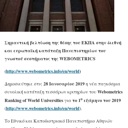
Σημαντική βελτίωση της θέσης του ΕΚΠΑ στην διεθνή
και ευρωπαϊκή κατάταξη Πανεπιστημίων του
γνωστού συστήματος της
WEBOMETRICS
(
http
://
www
.
webometrics
.
info
/
en
/
world
)
28 Ιανουαρίου 2019
Δημοσιεύτηκε στις
η νέα παγκόσμια
Webometrics
συνολική κατάταξη τεσσάρων κριτηρίων του
ο
Ranking of World Universities
το 1
εξάμηνο του 2019
για
http://www.webometrics.info/en/world
(
).
Το Εθνικό και Καποδιστριακό Πανεπιστήμιο Αθηνών