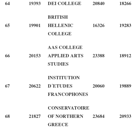
64
19393
DEI COLLEGE
20840
18266
BRITISH
65
19901
HELLENIC
16326
19283
COLLEGE
AAS COLLEGE
66
20153
APPLIED ARTS
23388
18912
STUDIES
INSTITUTION
67
20622
D΄ETUDES
20060
19889
FRANCOPHONES
CONSERVATOIRE
68
21827
OF NORTHERN
23684
20933
GREECE