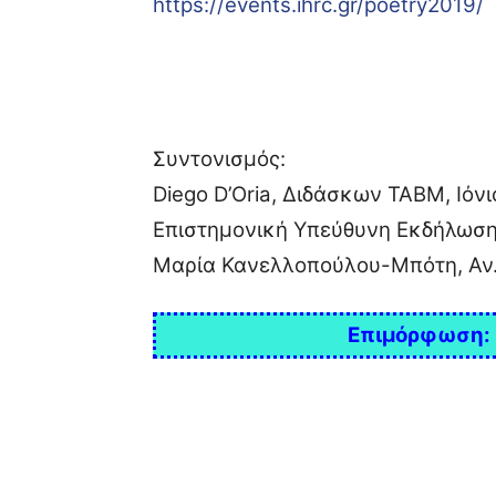
https://events.ihrc.gr/poetry2019/
Συντονισμός:
Diego D’Oria, Διδάσκων ΤΑΒΜ, Ιόνι
Επιστημονική Υπεύθυνη Εκδήλωσ
Mαρία Κανελλοπούλου-Μπότη, Αν. 
Επιμόρφωση: