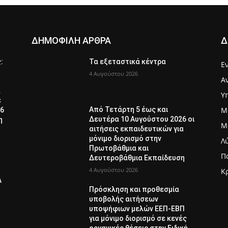
ΔΗΜΟΦΙΛΗ ΑΡΘΡΑ
Δ
ς:
Τα εξεταστικά κέντρα
Ε
4 Αυγούστου 2026
Α
α
Υ
ε
Μ
Από Τετάρτη 5 έως και
26
Δευτέρα 10 Αυγούστου 2026 οι
η
Μ
αιτήσεις εκπαιδευτικών για
μόνιμο διορισμό στην
Λ
Πρωτοβάθμια και
Π
Δευτεροβάθμια Εκπαίδευση
4 Αυγούστου 2026
Κ
Λ
Πρόσκληση και προθεσμία
υποβολής αιτήσεων
υποψήφιων μελών ΕΕΠ-ΕΒΠ
για μόνιμο διορισμό σε κενές