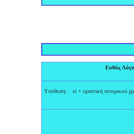
Ευθύς Λόγ
Υπόθεση: εἰ + οριστική ιστορικού χ