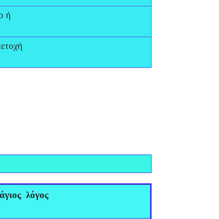
ο ή
μετοχή
άγιος λόγος