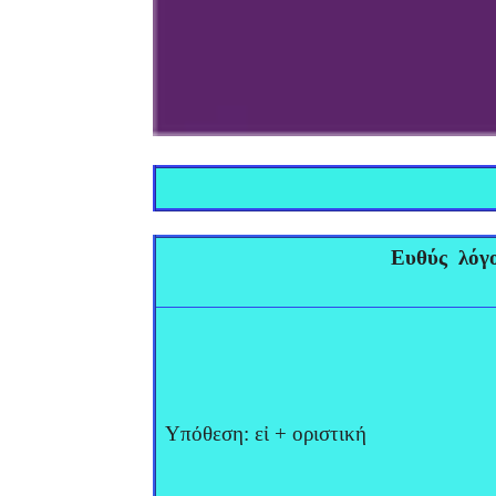
Ευθύς λόγ
Υπόθεση: εἰ + οριστική