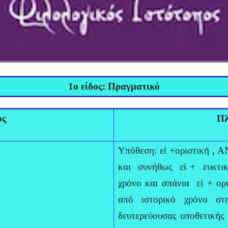
1ο είδος: Πραγματικό
ος
Πλ
Υπόθεση: εἰ +οριστική , Α
και συνήθως εἰ + ευκτική
χρόνο και σπάνια εἰ + ορι
από ιστορικό χρόνο σ
δευτερεύουσας υποθετικής