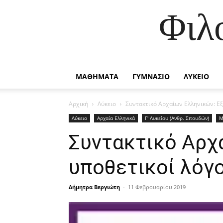
Φιλ
ΜΑΘΗΜΑΤΑ
ΓΥΜΝΑΣΙΟ
ΛΥΚΕΙΟ
Αρχική
Λύκειο
Συντακτικό Αρχαίων Ελληνικών: Εξ
Λύκειο
Αρχαία Ελληνικά
Γ' Λυκείου (Ανθρ. Σπουδών)
Μ
Συντακτικό Αρχ
υποθετικοί λόγο
Δήμητρα Βεργιώτη
-
11 Φεβρουαρίου 2019