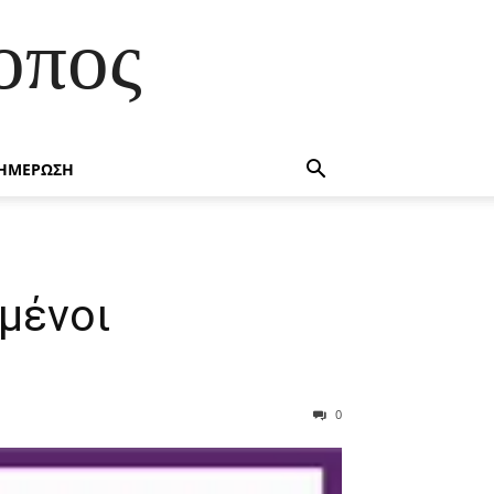
οπος
ΗΜΕΡΩΣΗ
μένοι
0