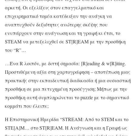
αρκετή. Οι εξελίξεις στον επαγγελματικό και
επιχειρηματικό τομέα κατέδειξαν την ανάγκη να
αναπτυχθούν δεξιότητες ανώτερης σκέψης που
ενυπάρχουν στην ανάγνωση και τη γραφή κι έτσι, το
STEAM να μετεξελιχθεί σε SΤ[R]EAM με την προσθήκη
του “R”…
…Ένα R λοιπόν, με διττή σημασία: [R]eading & w[R]iting.
Προστιθέμενη αξία στη χαρτογράφηση – αποτύπωση μιας
πρακτικής στην εκπαιδευτική διαδικασία ή μια ουσιαστική
προσθήκη σε μια πετυχημένη προσέγγιση; Μήπως με την
προσθήκη αυτή συμπληρώνεται το puzzle με το σημαντικό
κομμάτι που έλειπε;
Η Επιστημονική Ημερίδα “STREAM: Από το STEM και το
STE[A]M… στο ST[R]EAM. H Ανάγνωση και η Γραφή ως