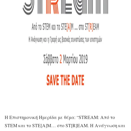
Η Επιστημονική Ημερίδα με θέμα: “STREAM: Aπό το
STEM και το STE[A]M… στο ST[R]EAM. H Ανάγνωση και