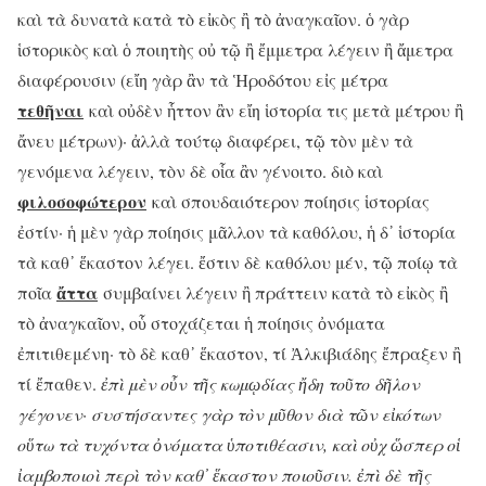
καὶ τὰ δυνατὰ κατὰ τὸ εἰκὸς ἢ τὸ ἀναγκαῖον. ὁ γὰρ
ἱστορικὸς καὶ ὁ ποιητὴς οὐ τῷ ἢ ἔμμετρα λέγειν ἢ ἄμετρα
διαφέρουσιν (εἴη γὰρ ἂν τὰ Ἡροδότου εἰς μέτρα
τεθῆναι
καὶ οὐδὲν ἧττον ἂν εἴη ἱστορία τις μετὰ μέτρου ἢ
ἄνευ μέτρων)· ἀλλὰ τούτῳ διαφέρει, τῷ τὸν μὲν τὰ
γενόμενα λέγειν, τὸν δὲ οἷα ἂν γένοιτο. διὸ καὶ
φιλοσοφώτερον
καὶ σπουδαιότερον ποίησις ἱστορίας
ἐστίν· ἡ μὲν γὰρ ποίησις μᾶλλον τὰ καθόλου, ἡ δ᾽ ἱστορία
τὰ καθ᾽ ἕκαστον λέγει. ἔστιν δὲ καθόλου μέν, τῷ ποίῳ τὰ
ἄττα
ποῖα
συμβαίνει λέγειν ἢ πράττειν κατὰ τὸ εἰκὸς ἢ
τὸ ἀναγκαῖον, οὗ στοχάζεται ἡ ποίησις ὀνόματα
ἐπιτιθεμένη· τὸ δὲ καθ᾽ ἕκαστον, τί Ἀλκιβιάδης ἔπραξεν ἢ
τί ἔπαθεν.
ἐπὶ μὲν οὖν τῆς κωμῳδίας ἤδη τοῦτο δῆλον
γέγονεν· συστήσαντες γὰρ τὸν μῦθον διὰ τῶν εἰκότων
οὕτω τὰ τυχόντα ὀνόματα ὑποτιθέασιν, καὶ οὐχ ὥσπερ οἱ
ἰαμβοποιοὶ περὶ τὸν καθ᾽ ἕκαστον ποιοῦσιν. ἐπὶ δὲ τῆς