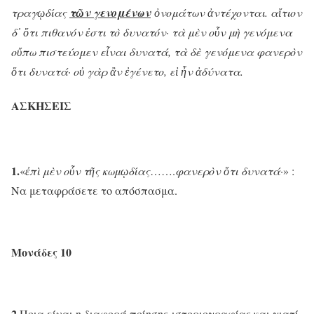
τραγῳδίας
τῶν γενομένων
ὀνομάτων ἀντέχονται. αἴτιον
δ᾽ ὅτι πιθανόν ἐστι τὸ δυνατόν· τὰ μὲν οὖν μὴ γενόμενα
οὔπω πιστεύομεν εἶναι δυνατά, τὰ δὲ γενόμενα φανερὸν
ὅτι δυνατά· οὐ γὰρ ἂν ἐγένετο, εἰ ἦν ἀδύνατα.
ΑΣΚΗΣΕΙΣ
1.
«
ἐπὶ μὲν οὖν τῆς κωμῳδίας
…….
φανερὸν ὅτι δυνατά·
» :
Να μεταφράσετε το απόσπασμα.
Μονάδες 10
2.
Ποια είναι η διαφορά ποίησης-ιστοριογραφίας και γιατί