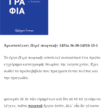
Ἀριστοτέλους
1451a 36-38-1451b 15-1
Περὶ ποιητικῆς
Το έργο
Περὶ ποιητικῆς
αποτελεί ουσιαστικά ένα πρώτο
εγχείρημα καταγραφής θεωρίας της λογοτεχνίας. Έχει
σωθεί το πρώτο βιβλίο που πραγματεύεται το έπος και
την τραγωδία.
φανερὸν δὲ ἐκ τῶν εἰρημένων καὶ ὅτι οὐ τὸ τὰ γενόμενα
ποιητοῦ
λέγειν, τοῦτο
ἔργον ἐστίν, ἀλλ᾽ οἷα ἂν γένοιτο