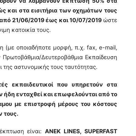
ορούν να λαμβάνουν έκπτωση 50% στα
ώς και στα εισιτήρια των οχημάτων τους
α από 21/06/2019 έως και 10/07/2019
ώστε
ιμη κατοικία τους.
 (με οποιαδήποτε μορφή, π.χ. fax, e-mail,
ν Πρωτοβάθμια/Δευτεροβάθμια Εκπαίδευση
ι της αστυνομικής τους ταυτότητας.
τές εκπαιδευτικοί που υπηρετούν στα
ν ήδη ενταχθεί και επωφελούνται από το
αμου με επιστροφή μέρους του κόστους
 τους.
 έκπτωση είναι:
ANEK
LINES
,
SUPERFAST