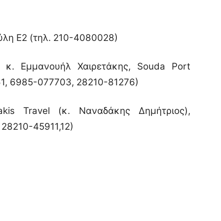
λη Ε2 (τηλ. 210-4080028)
κ. Εμμανουήλ Χαιρετάκης, Souda Port
61, 6985-077703, 28210-81276)
akis Travel (κ. Ναναδάκης Δημήτριος),
: 28210-45911,12)