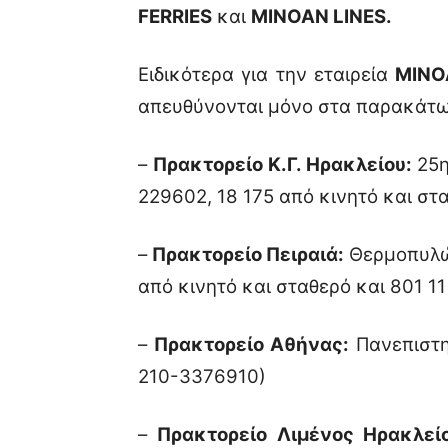
FERRIES
και
MINOAN
LINES.
Ειδικότερα για την εταιρεία
MINO
απευθύνονται μόνο στα παρακάτω
–
Πρακτορείο Κ.Γ. Ηρακλείου:
25η
229602, 18 175 από κινητό και στ
–
Πρακτορείο Πειραιά:
Θερμοπυλών
από κινητό και σταθερό και 801 1
–
Πρακτορείο Αθήνας:
Πανεπιστη
210-3376910)
–
Πρακτορείο Λιμένος Ηρακλείο