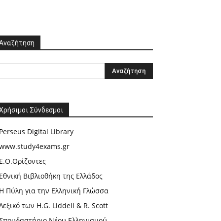
Αναζήτηση
Χρήσιμοι Σύνδεσμοι
Perseus Digital Library
www.study4exams.gr
Ε.Ο.Ορίζοντες
Εθνική Βιβλιοθήκη της Ελλάδος
Η Πύλη για την Ελληνική Γλώσσα
Λεξικό των H.G. Liddell & R. Scott
Σπουδαστήριο Νέου Ελληνισμού