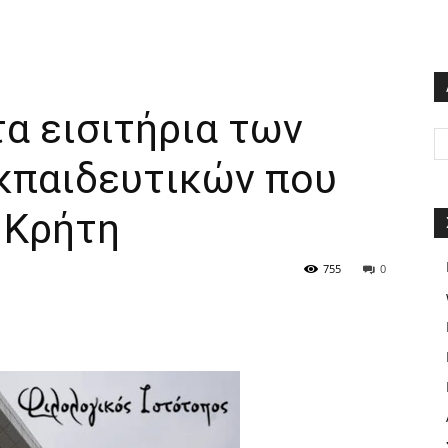
α εισιτήρια των
κπαιδευτικών που
 Κρήτη
755
0