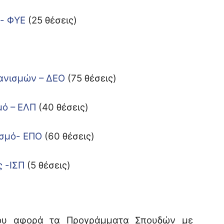
ς- ΦΥΕ
(25 θέσεις)
γανισμών – ΔΕΟ
(75 θέσεις)
μό – ΕΛΠ
(40 θέσεις)
ισμό- ΕΠΟ
(60 θέσεις)
ς -ΙΣΠ
(5 θέσεις)
που αφορά τα Προγράμματα Σπουδών με