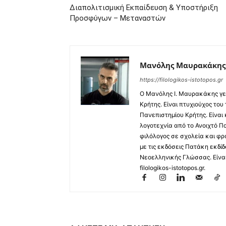
Διαπολιτισμική Εκπαίδευση & Υποστήριξη
Προσφύγων – Μεταναστών
Μανόλης Μαυρακάκης
https://filologikos-istotopos.gr
Ο Μανόλης I. Μαυρακάκης γε
Κρήτης. Είναι πτυχιούχος του
Πανεπιστημίου Κρήτης. Είναι
λογοτεχνία από το Ανοιχτό Π
φιλόλογος σε σχολεία και φρ
με τις εκδόσεις Πατάκη εκδίδ
Νεοελληνικής Γλώσσας. Είναι 
filologikos-istotopos.gr.