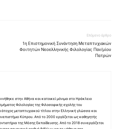
Επόμενο άρθρο
1η Επιστημονική Συνάντηση Μεταπτυχιακών
Φοιτητών Νεοελληνικής Φιλολογίας Παν/μίου
Πατρών
ννήθηκε στην Αθήνα και κατοικεί μόνιμα στο Ηράκλειο
 τμήματος Φιλολογίας της Φιλοσοφικής σχολής του
 κάτοχος μεταπτυχιακού τίτλου στην Ελληνική γλώσσα και
ανεπιστήμιο Κύπρου. Από το 2000 εργάζεται ως καθηγητής
οντιστήρια της Μέσης Εκπαίδευσης. Από το 2018 συνεργάζεται
οντας σημαντικό αριθμό βιβλίων για το μάθημα της