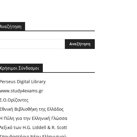
Αναζήτηση
Χρήσιμοι Σύνδεσμοι
Perseus Digital Library
www.study4exams.gr
Ε.Ο.Ορίζοντες
Εθνική Βιβλιοθήκη της Ελλάδος
Η Πύλη για την Ελληνική Γλώσσα
Λεξικό των H.G. Liddell & R. Scott
Σπουδαστήριο Νέου Ελληνισμού