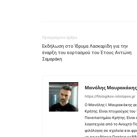
Προηγούμενο άρθρο
Εκδήλωση στο Ίδρυμα Λασκαρίδη για την
έναρξη του εορτασμού του Έτους Αντώνη
Σαμαράκη
Μανόλης Μαυρακάκης
https://filologikos-istotopos.gr
Ο Μανόλης I. Μαυρακάκης γε
Κρήτης. Είναι πτυχιούχος του
Πανεπιστημίου Κρήτης. Είναι
λογοτεχνία από το Ανοιχτό Π
φιλόλογος σε σχολεία και φρ
με τις εκδόσεις Πατάκη εκδίδ