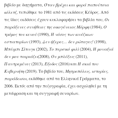
βιβλίο με διηγήματα,
Όταν βρέχει και φορά παπούτσια
κόλετζ
, τυπώθηκε το 1981 από τις εκδόσεις Κέδρος. Από
τις ίδιες εκδόσεις έχουν κυκλοφορήσει τα βιβλία του,
Οι
παράξενες συνήθειες της οικογένειας Μόρφη
(1984),
Ο
τρόμος του κενού
(1990),
Η νόσος των κινέζικων
εστιατορίων
(1993),
Δεν ήξερες… δεν ρώταγες!
(1998),
Μπέιμπι Σίτινγκ
(2002),
Το περσικό φιλί
(2004),
Η μοναξιά
δεν μου ταιριάζει
(2008),
Ου μπλέξεις
(2011),
Παντρεμένες
(2013),
Έξοδος
(2016) και
Η σκιά του
Κυβερνήτη
(2019). Το βιβλίο του,
Μητροπόλεις, ιστορίες,
παράδεισοι
, εκδόθηκε από τα Ελληνικά Γράμματα, το
2006. Εκτός από την πεζογραφία, έχει ασχοληθεί με τη
μετάφραση και τη συγγραφή σεναρίων.