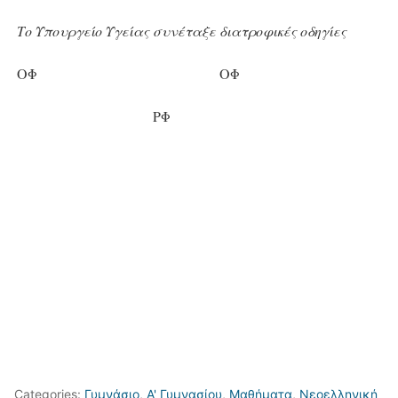
Το Υπουργείο Υγείας
συνέταξε
διατροφικές οδηγίες
OΦ
OΦ
PΦ
Categories:
Γυμνάσιο
,
Α' Γυμνασίου
,
Μαθήματα
,
Νεοελληνική