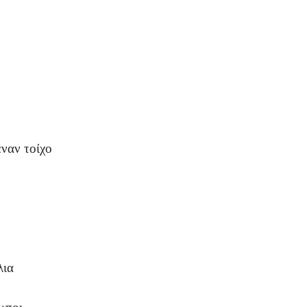
έναν τοίχο
λια