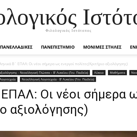
ολογικός Ιστότ
Φιλολογικός Ιστότοπος
ΠΑΝΕΛΛΑΔΙΚΕΣ
ΠΑΝΕΠΙΣΤΗΜΙΟ
ΜΟΝΙΜΕΣ ΣΤΗΛΕΣ
ΕΝ
ληνικά Β´ ΕΠΑΛ: Οι νέοι σήμερα ως ενεργοί πολίτες(Κριτήριο αξιολόγησης)
αξιολόγησης - Νεοελληνική Γλώσσα – Β’ Λυκείου (Γεν. Παιδεία)
Λύκειο
Μαθήματα
Νεο
Λογοτεχνία
Νεοελληνική Λογοτεχνία - Β’ Λυκείου (Γεν. Παιδεία)
 ΕΠΑΛ: Οι νέοι σήμερα 
ο αξιολόγησης)