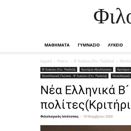
Φιλ
ΜΑΘΗΜΑΤΑ
ΓΥΜΝΑΣΙΟ
ΛΥΚΕΙΟ
Αρχική
Λύκειο
Β' Λυκείου (Γεν. Παιδεία)
Νέα Ελ
Β' Λυκείου (Γεν. Παιδεία)
Κριτήρια Αξιολόγησης
Κριτήρια 
Νεοελληνική Γλώσσα - Β’ Λυκείου (Γεν. Παιδεία)
Νεοελληνική 
Νέα Ελληνικά Β´
πολίτες(Κριτήρι
Φιλολογικός Ιστότοπος
-
19 Νοεμβρίου 2024