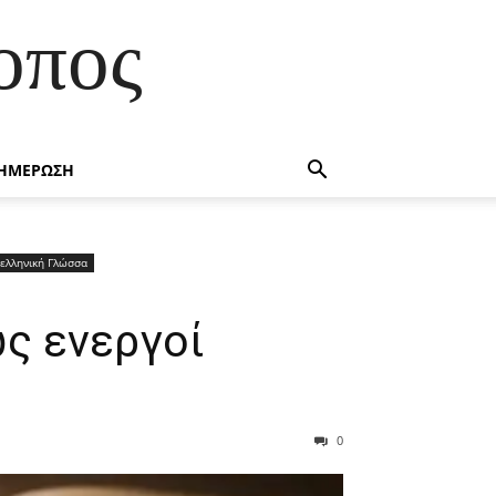
οπος
ΗΜΕΡΩΣΗ
ελληνική Γλώσσα
ως ενεργοί
0