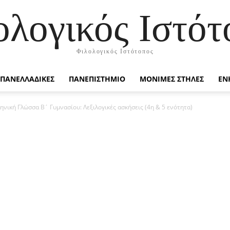
ολογικός Ιστότ
Φιλολογικός Ιστότοπος
ΠΑΝΕΛΛΑΔΙΚΕΣ
ΠΑΝΕΠΙΣΤΗΜΙΟ
ΜΟΝΙΜΕΣ ΣΤΗΛΕΣ
ΕΝ
ηνική Γλώσσα Β´ Γυμνασίου: Λεξιλογικές ασκήσεις (4η & 5 ενότητα)