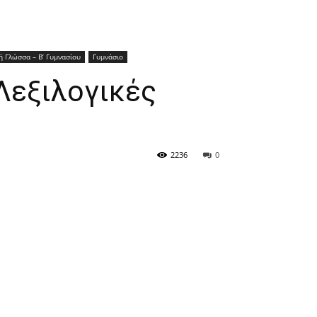
κή Γλώσσα – Β’ Γυμνασίου
Γυμνάσιο
Λεξιλογικές
2236
0