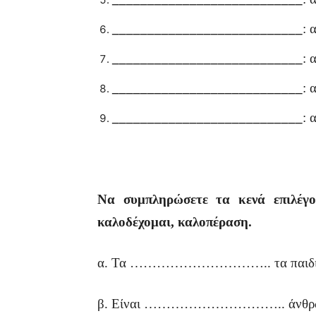
___________________________
: 
___________________________
: 
___________________________
: 
___________________________
: 
Να συμπληρώσετε τα κενά επιλέγ
καλοδέχομαι, καλοπέραση.
α. Τα ………………………….. τα παιδιά του
β. Είναι ………………………….. άνθρωπος.